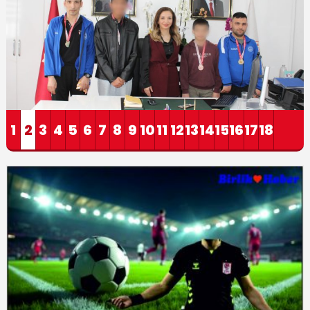
1
2
3
4
5
6
7
8
9
10
11
12
13
14
15
16
17
18