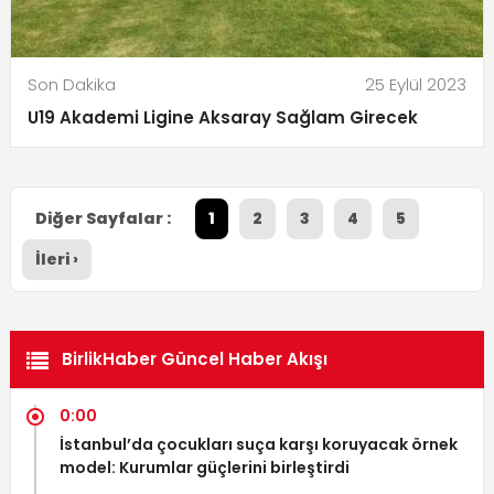
Son Dakika
25 Eylül 2023
U19 Akademi Ligine Aksaray Sağlam Girecek
Diğer Sayfalar :
1
2
3
4
5
İleri ›
BirlikHaber Güncel Haber Akışı
0:00
İstanbul’da çocukları suça karşı koruyacak örnek
model: Kurumlar güçlerini birleştirdi