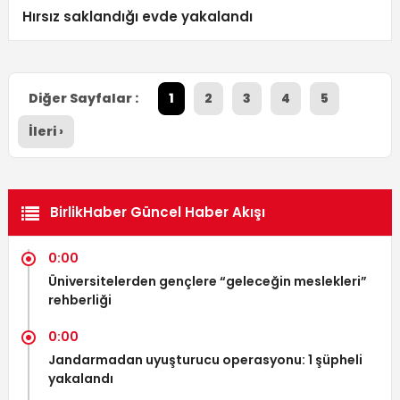
Hırsız saklandığı evde yakalandı
Diğer Sayfalar :
1
2
3
4
5
İleri ›
BirlikHaber Güncel Haber Akışı
0:00
Üniversitelerden gençlere “geleceğin meslekleri”
rehberliği
0:00
Jandarmadan uyuşturucu operasyonu: 1 şüpheli
yakalandı