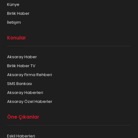
Künye
Aksaray İkinci el – Spot
Birlik Haber
Aksaray İletişim ve Telekominikasyon
İletişim
Aksaray Kargo Dağıtım Firmaları
Konular
Aksaray Kuru Temizleme
Aksaray Haber
Aksaray Kuruyemiş ve Kahve
Birlik Haber TV
Aksaray Mimar – Mühendis
Aksaray Firma Rehberi
SMS Bankası
Aksaray Mobilya ve Beyaz eşya
Aksaray Haberleri
Aksaray Mücevherat ve Gümüşçülük
Aksaray Özel Haberler
Aksaray Muhasebeciler
Öne Çıkanlar
Aksaray Muhtarları
Eskil Haberleri