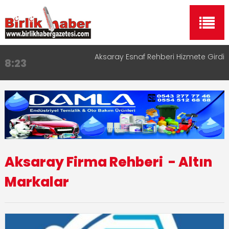
Aksaray Esnaf Rehberi Hizmete Girdi
8:23
Birlikhaber.com Yayın Hayatına Başladı | Hızlı ve
11:30
Akıllı Haber Platformu
Taşımacılıkta Dijital Devrim: Rota Sepetim
13:33
Aksaray OSB Bölge Müdürü Makam Koltuğunu
17:15
Çocuklara Bıraktı
Aksaray Esnaf Rehberi ile Google ve Yapay Zeka
16:00
Aramalarında Öne Çıkın
Aksaray Firma Rehberi
- Altın
Markalar