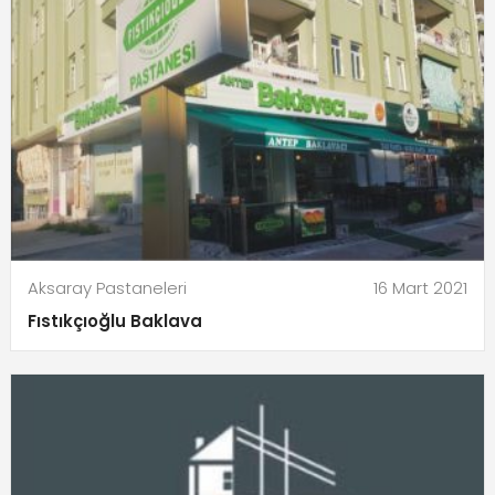
Aksaray Pastaneleri
16 Mart 2021
Fıstıkçıoğlu Baklava