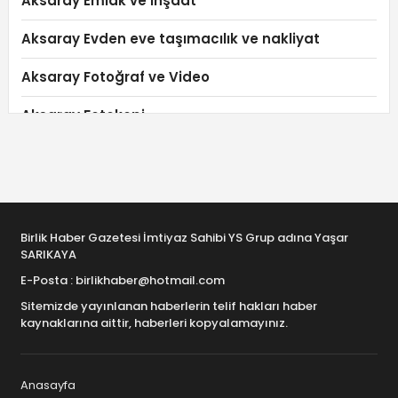
Aksaray Emlak ve İnşaat
Aksaray Evden eve taşımacılık ve nakliyat
Aksaray Fotoğraf ve Video
Aksaray Fotokopi
Aksaray Giyim Mağazaları
Aksaray Güvenlik ve İş Güvenliği
Aksaray Güvenlik ve Temizlik
Birlik Haber Gazetesi İmtiyaz Sahibi YS Grup adına Yaşar
SARIKAYA
Aksaray Güzellik Salonları
E-Posta : birlikhaber@hotmail.com
Aksaray Halı-Koltuk Yıkama
Sitemizde yayınlanan haberlerin telif hakları haber
kaynaklarına aittir, haberleri kopyalamayınız.
Aksaray Hastaneler
Aksaray Hediye ve Hediyelik Eşya
Anasayfa