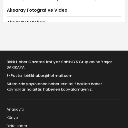
Aksaray Fotoğraf ve Video
Aksaray Fotokopi
Aksaray Giyim Mağazaları
Aksaray Güvenlik ve İş Güvenliği
Aksaray Güvenlik ve Temizlik
Birlik Haber Gazetesi İmtiyaz Sahibi YS Grup adına Yaşar
SARIKAYA
Aksaray Güzellik Salonları
E-Posta : birlikhaber@hotmail.com
Aksaray Halı-Koltuk Yıkama
Sitemizde yayınlanan haberlerin telif hakları haber
kaynaklarına aittir, haberleri kopyalamayınız.
Aksaray Hastaneler
Aksaray Hediye ve Hediyelik Eşya
Anasayfa
Künye
Aksaray İkinci el – Spot
Birlik Haber