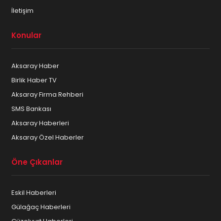
Aksaray İletişim ve Telekominikasyon
İletişim
Aksaray Kargo Dağıtım Firmaları
Konular
Aksaray Kuru Temizleme
Aksaray Haber
Aksaray Kuruyemiş ve Kahve
Birlik Haber TV
Aksaray Mimar – Mühendis
Aksaray Firma Rehberi
SMS Bankası
Aksaray Mobilya ve Beyaz eşya
Aksaray Haberleri
Aksaray Mücevherat ve Gümüşçülük
Aksaray Özel Haberler
Aksaray Muhasebeciler
Öne Çıkanlar
Aksaray Muhtarları
Eskil Haberleri
Aksaray Öğrenci Yurtları
Gülağaç Haberleri
Aksaray Organizasyon Firmaları