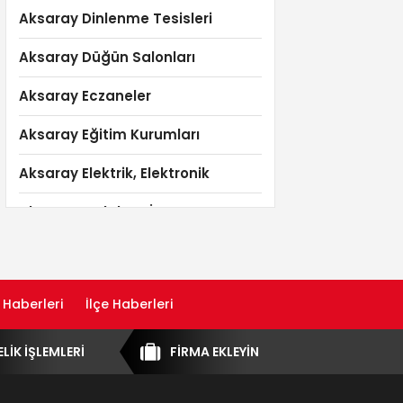
Aksaray Dinlenme Tesisleri
Aksaray Düğün Salonları
Aksaray Eczaneler
Aksaray Eğitim Kurumları
Aksaray Elektrik, Elektronik
Aksaray Emlak ve İnşaat
Aksaray Evden eve taşımacılık ve
nakliyat
 Haberleri
İlçe Haberleri
Aksaray Fotoğraf ve Video
Aksaray Fotokopi
ELİK İŞLEMLERİ
FİRMA EKLEYİN
Aksaray Giyim Mağazaları