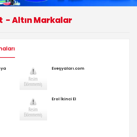
t
- Altın Markalar
maları
şya
Eveşyaları.com
Erol İkinci El