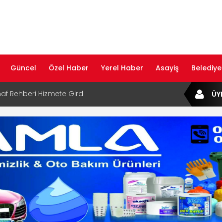
Güncel
Özel Haber
Yerel Haber
Asayiş
Belediye
af Rehberi Hizmete Girdi
ÜY
com Yayın Hayatına Başladı | Hızlı ve Akıllı
formu
ta Dijital Devrim: Rota Sepetim
B Bölge Müdürü Makam Koltuğunu
ıraktı
af Rehberi ile Google ve Yapay Zeka
da Öne Çıkın