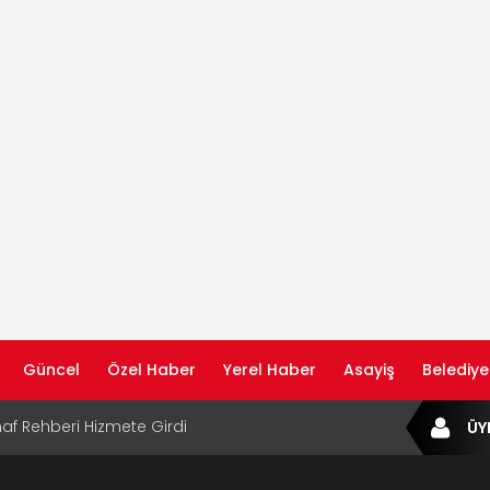
Güncel
Özel Haber
Yerel Haber
Asayiş
Belediye
af Rehberi Hizmete Girdi
ÜY
com Yayın Hayatına Başladı | Hızlı ve Akıllı