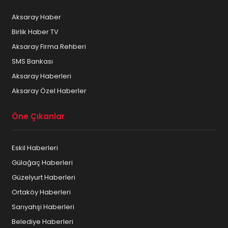
Aksaray Kuru Temizleme
Aksaray Haber
Aksaray Kuruyemiş ve Kahve
Birlik Haber TV
Aksaray Mimar – Mühendis
Aksaray Firma Rehberi
SMS Bankası
Aksaray Mobilya ve Beyaz eşya
Aksaray Haberleri
Aksaray Mücevherat ve Gümüşçülük
Aksaray Özel Haberler
Aksaray Muhasebeciler
Öne Çıkanlar
Aksaray Muhtarları
Eskil Haberleri
Aksaray Öğrenci Yurtları
Gülağaç Haberleri
Aksaray Organizasyon Firmaları
Güzelyurt Haberleri
Ortaköy Haberleri
Aksaray Organize Sanayi
Sarıyahşi Haberleri
Aksaray Otelleri
Belediye Haberleri