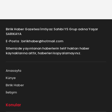
Aksaray Giyim Mağazaları
Aksaray Güvenlik ve İş Güvenliği
Aksaray Güvenlik ve Temizlik
Birlik Haber Gazetesi İmtiyaz Sahibi YS Grup adına Yaşar
SARIKAYA
Aksaray Güzellik Salonları
E-Posta : birlikhaber@hotmail.com
Aksaray Halı-Koltuk Yıkama
Sitemizde yayınlanan haberlerin telif hakları haber
kaynaklarına aittir, haberleri kopyalamayınız.
Aksaray Hastaneler
Aksaray Hediye ve Hediyelik Eşya
Anasayfa
Künye
Aksaray İkinci el – Spot
Birlik Haber
Aksaray İletişim ve Telekominikasyon
İletişim
Aksaray Kargo Dağıtım Firmaları
Konular