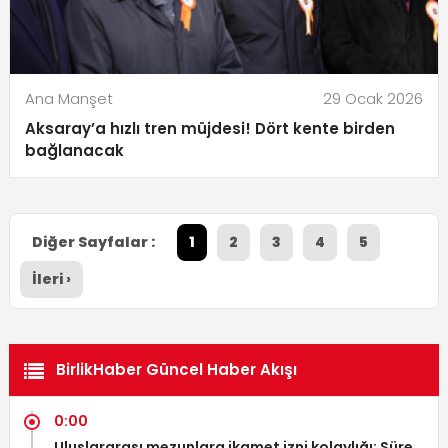
Ana Manşet
29 Ocak 2026
Aksaray’a hızlı tren müjdesi! Dört kente birden
bağlanacak
Diğer Sayfalar :
1
2
3
4
5
İleri ›
BirlikHaber Güncel Haber Akışı
0:00
Uluslararası mezunlara ikamet izni kolaylığı: Süre