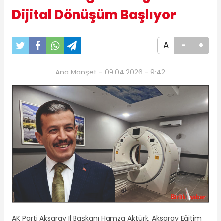
Dijital Dönüşüm Başlıyor
A
-
+
Ana Manşet - 09.04.2026 - 9:42
AK Parti Aksaray İl Başkanı
Hamza Aktürk
,
Aksaray Eğitim