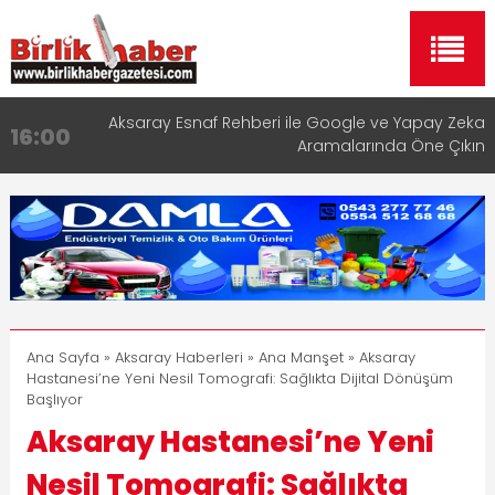
Aksaray Esnaf Rehberi ile Google ve Yapay Zeka
16:00
Aramalarında Öne Çıkın
Aksaray Esnaf Rehberi Hizmete Girdi
8:23
Birlikhaber.com Yayın Hayatına Başladı | Hızlı ve
11:30
Akıllı Haber Platformu
Taşımacılıkta Dijital Devrim: Rota Sepetim
13:33
Aksaray OSB Bölge Müdürü Makam Koltuğunu
17:15
Çocuklara Bıraktı
Ana Sayfa
»
Aksaray Haberleri
»
Ana Manşet
» Aksaray
Hastanesi’ne Yeni Nesil Tomografi: Sağlıkta Dijital Dönüşüm
Başlıyor
Aksaray Hastanesi’ne Yeni
Nesil Tomografi: Sağlıkta