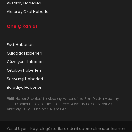
Aksaray Haberleri
Aksaray Mücevherat ve Gümüşçülük
Aksaray Özel Haberler
Aksaray Muhasebeciler
Öne Çıkanlar
Aksaray Muhtarları
Eskil Haberleri
Aksaray Öğrenci Yurtları
Gülağaç Haberleri
Aksaray Organizasyon Firmaları
Güzelyurt Haberleri
Ortaköy Haberleri
Aksaray Organize Sanayi
Sarıyahşi Haberleri
Aksaray Otelleri
Belediye Haberleri
Birlik Haber Gazetesi ile Aksaray Haberleri ve Son Dakika Aksaray
Aksaray Oto Sanayi
İlçe Haberlerini Takip Edin. En Güncel Aksaray Haber Sitesi ve
Aksaray İle İlgili En Son Gelişmeler.
Aksaray Oto Yıkama
Aksaray Otomotiv ve Araç Kiralama
Yasal Uyarı : Kaynak gösterilerek dahi abone olmadan kısmen