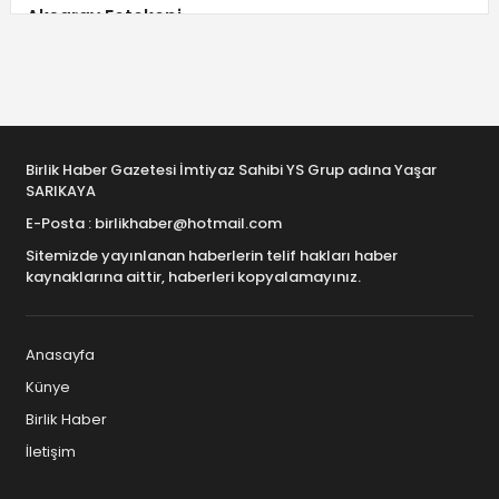
Aksaray Fotokopi
Aksaray Giyim Mağazaları
Aksaray Güvenlik ve İş Güvenliği
Aksaray Güvenlik ve Temizlik
Birlik Haber Gazetesi İmtiyaz Sahibi YS Grup adına Yaşar
SARIKAYA
Aksaray Güzellik Salonları
E-Posta : birlikhaber@hotmail.com
Aksaray Halı-Koltuk Yıkama
Sitemizde yayınlanan haberlerin telif hakları haber
kaynaklarına aittir, haberleri kopyalamayınız.
Aksaray Hastaneler
Aksaray Hediye ve Hediyelik Eşya
Anasayfa
Künye
Aksaray İkinci el – Spot
Birlik Haber
Aksaray İletişim ve Telekominikasyon
İletişim
Aksaray Kargo Dağıtım Firmaları