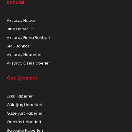
Konular
Aksaray Kuru Temizleme
Aksaray Haber
Aksaray Kuruyemiş ve Kahve
Birlik Haber TV
Aksaray Mimar – Mühendis
Aksaray Firma Rehberi
SMS Bankası
Aksaray Mobilya ve Beyaz eşya
Aksaray Haberleri
Aksaray Mücevherat ve Gümüşçülük
Aksaray Özel Haberler
Aksaray Muhasebeciler
Öne Çıkanlar
Aksaray Muhtarları
Eskil Haberleri
Aksaray Öğrenci Yurtları
Gülağaç Haberleri
Aksaray Organizasyon Firmaları
Güzelyurt Haberleri
Ortaköy Haberleri
Aksaray Organize Sanayi
Sarıyahşi Haberleri