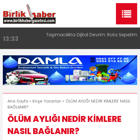
Taşımacılıkta Dijital Devrim: Rota Sepetim
13:33
Aksaray OSB Bölge Müdürü Makam Koltuğunu
17:15
Çocuklara Bıraktı
Aksaray Esnaf Rehberi ile Google ve Yapay Zeka
16:00
Aramalarında Öne Çıkın
Aksaray Esnaf Rehberi Hizmete Girdi
8:23
Birlikhaber.com Yayın Hayatına Başladı | Hızlı ve
11:30
Akıllı Haber Platformu
Ana Sayfa
»
Köşe Yazarları
» ÖLÜM AYLIĞI NEDİR KİMLERE NASIL
BAĞLANIR?
ÖLÜM AYLIĞI NEDİR KİMLERE
NASIL BAĞLANIR?