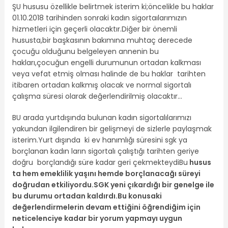
ŞU hususu özellikle belirtmek isterim ki;öncelikle bu haklar
01.10.2018 tarihinden sonraki kadın sigortaılarımızın
hizmetleri için geçerli olacaktır.Diğer bir önemli
hususta,bir başkasının bakımına muhtaç derecede
çocuğu olduğunu belgeleyen annenin bu
hakları,çocuğun engelli durumunun ortadan kalkması
veya vefat etmiş olması halinde de bu haklar tarihten
itibaren ortadan kalkmış olacak ve normal sigortalı
çalışma süresi olarak değerlendirilmiş olacaktır…
BU arada yurtdışında bulunan kadın sigortalılarımızı
yakundan ilgilendiren bir gelişmeyi de sizlerle paylaşmak
isterim.Yurt dışında ki ev hanımlığı süresini sgk ya
borçlanan kadın ların sigortalı çalıştığı tarihten geriye
doğru borçlandığı süre kadar geri çekmekteydiBu
husus
ta hem emeklilik yaşını hemde borçlanacağı süreyi
doğrudan etkiliyordu.SGK yeni çıkardığı bir genelge ile
bu durumu ortadan kaldırdı.Bu konusaki
değerlendirmelerin devam ettiğini öğrendiğim için
neticelenciye kadar bir yorum yapmayı uygun