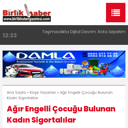
Taşımacılıkta Dijital Devrim: Rota Sepetim
13:33
Aksaray OSB Bölge Müdürü Makam Koltuğunu
17:15
Çocuklara Bıraktı
Aksaray Esnaf Rehberi ile Google ve Yapay Zeka
16:00
Aramalarında Öne Çıkın
Aksaray Esnaf Rehberi Hizmete Girdi
8:23
Birlikhaber.com Yayın Hayatına Başladı | Hızlı ve
11:30
Akıllı Haber Platformu
Ana Sayfa
»
Köşe Yazarları
» Ağır Engelli Çocuğu Bulunan
Kadın Sigortalılar
Ağır Engelli Çocuğu Bulunan
Kadın Sigortalılar