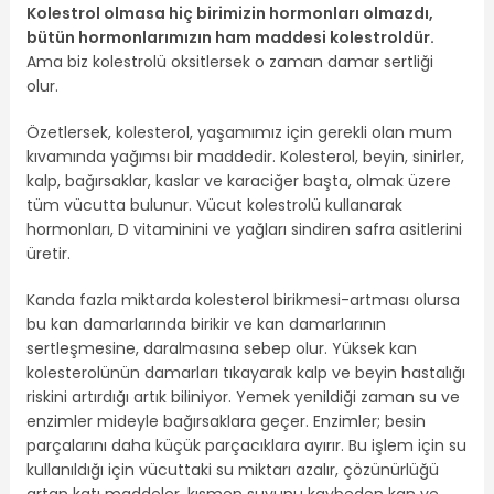
Kolestrol olmasa hiç birimizin hormonları olmazdı,
bütün hormonlarımızın ham maddesi kolestroldür.
Ama biz kolestrolü oksitlersek o zaman damar sertliği
olur.
Özetlersek, kolesterol, yaşamımız için gerekli olan mum
kıvamında yağımsı bir maddedir. Kolesterol, beyin, sinirler,
kalp, bağırsaklar, kaslar ve karaciğer başta, olmak üzere
tüm vücutta bulunur. Vücut kolestrolü kullanarak
hormonları, D vitaminini ve yağları sindiren safra asitlerini
üretir.
Kanda fazla miktarda kolesterol birikmesi-artması olursa
bu kan damarlarında birikir ve kan damarlarının
sertleşmesine, daralmasına sebep olur. Yüksek kan
kolesterolünün damarları tıkayarak kalp ve beyin hastalığı
riskini artırdığı artık biliniyor. Yemek yenildiği zaman su ve
enzimler mideyle bağırsaklara geçer. Enzimler; besin
parçalarını daha küçük parçacıklara ayırır. Bu işlem için su
kullanıldığı için vücuttaki su miktarı azalır, çözünürlüğü
artan katı maddeler, kısmen suyunu kaybeden kan ve