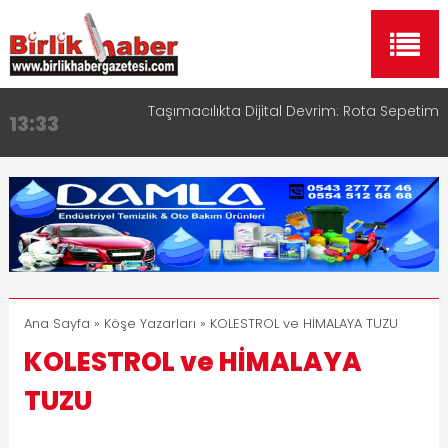
Taşımacılıkta Dijital Devrim: Rota Sepetim
13:33
Aksaray OSB Bölge Müdürü Makam Koltuğunu
17:15
Çocuklara Bıraktı
Aksaray Esnaf Rehberi ile Google ve Yapay Zeka
16:00
Aramalarında Öne Çıkın
Aksaray Esnaf Rehberi Hizmete Girdi
8:23
Birlikhaber.com Yayın Hayatına Başladı | Hızlı ve
11:30
Akıllı Haber Platformu
Ana Sayfa
»
Köşe Yazarları
» KOLESTROL ve HİMALAYA TUZU
KOLESTROL ve HİMALAYA
TUZU