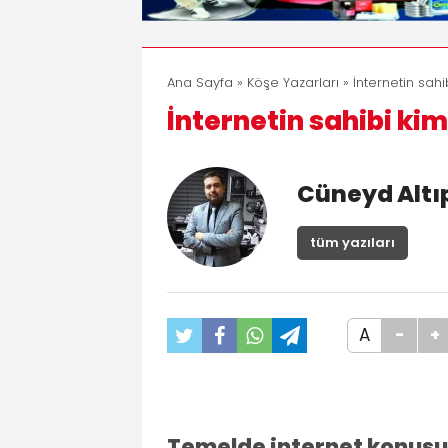
Ana Sayfa
»
Köşe Yazarları
» İnternetin sahi
İnternetin sahibi ki
Cüneyd Alt
tüm yazıları
A
-
+
Temelde internet konus