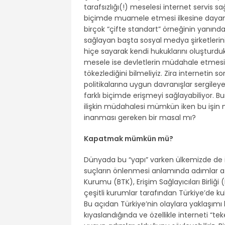
tarafsızlığı(!) meselesi internet servis sa
biçimde muamele etmesi ilkesine dayanıyor
birçok “çifte standart” örneğinin yanınd
sağlayan başta sosyal medya şirketlerini
hiçe sayarak kendi hukuklarını oluşturdu
mesele ise devletlerin müdahale etmesi.
tökezlediğini bilmeliyiz. Zira internetin so
politikalarına uygun davranışlar sergile
farklı biçimde erişmeyi sağlayabiliyor. B
ilişkin müdahalesi mümkün iken bu işin
inanması gereken bir masal mı?
Kapatmak mümkün mü?
Dünyada bu “yapı” varken ülkemizde de in
suçların önlenmesi anlamında adımlar atılıy
Kurumu (BTK), Erişim Sağlayıcıları Birli
çeşitli kurumlar tarafından Türkiye’de kul
Bu açıdan Türkiye’nin olaylara yaklaşımı
kıyaslandığında ve özellikle interneti “