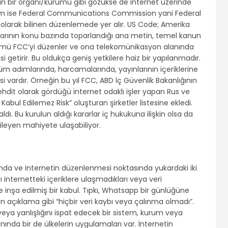
nin bir organı/kurumu gibi gözükse de internet üzerinde
urum ise Federal Communications Commission yani Federal
 olarak bilinen düzenlemede yer alır. US Code; Amerika
asalarının konu bazında toparlandığı ana metin, temel kanun
 Bölümü FCC’yi düzenler ve ona telekomünikasyon alanında
 getirir. Bu oldukça geniş yetkilere haiz bir yapılanmadır.
üm adımlarında, harcamalarında, yayınlarının içeriklerine
i vardır. Örneğin bu yıl FCC, ABD İç Güvenlik Bakanlığının
tehdit olarak gördüğü internet odaklı işler yapan Rus ve
Kabul Edilemez Risk” oluşturan şirketler listesine ekledi.
ldı. Bu kurulun aldığı kararlar iç hukukuna ilişkin olsa da
kileyen mahiyete ulaşabiliyor.
ında ve internetin düzenlenmesi noktasında yukardaki iki
 internetteki içeriklere ulaşmadıkları veya veri
e inşa edilmiş bir kabul. Tıpkı, Whatsapp bir günlüğüne
n açıklama gibi “hiçbir veri kaybı veya çalınma olmadı”.
veya yanlışlığını ispat edecek bir sistem, kurum veya
ında bir de ülkelerin uygulamaları var. İnternetin