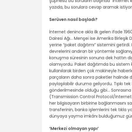
Şüphesiz bu soruların başında “internet ki
yazıda, bu sorulara cevap aramak istiyor
Serüven nasıl başladı?
İnternet denince akla ilk gelen ifade 1960
Dairesi Ağı… Menşei ise Amerika Birleşik 
yerine “paket dağıtımı” sistemini getirdi
devrelerini andıran bir yöntemle sağlanı
konuşma süresinin sonuna dek hattın di
olamıyordu. Paket dağıtımda bu sistem kald
kullanılarak birden çok makineyle haberle
parçaların daha sonra paketler halinde 
paylaşılabilir duruma geliyordu. Tıpkı te
gönderilmesinde olduğu gibi… Sonrasına ARP
(Transmission Control Protocol/Internet P
her bilgisayarın birbirine bağlanmasını s
transferinin, banka işlemlerini tek tıkla
dünyaya yayma imkânı bulduğumuz gün
‘Merkezi olmayan yapı’