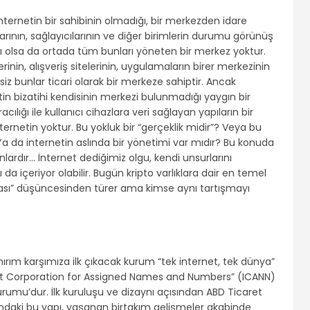
nternetin bir sahibinin olmadığı, bir merkezden idare
larının, sağlayıcılarının ve diğer birimlerin durumu görünüş
ağlı olsa da ortada tüm bunları yöneten bir merkez yoktur.
inin, alışveriş sitelerinin, uygulamaların birer merkezinin
iz bunlar ticari olarak bir merkeze sahiptir. Ancak
etin bizatihi kendisinin merkezi bulunmadığı yaygın bir
ılığı ile kullanıcı cihazlara veri sağlayan yapıların bir
ternetin yoktur. Bu yokluk bir “gerçeklik midir”? Veya bu
r? Ya da internetin aslında bir yönetimi var mıdır? Bu konuda
ardır… İnternet dediğimiz olgu, kendi unsurlarını
a içeriyor olabilir. Bugün kripto varlıklara dair en temel
ası” düşüncesinden türer ama kimse aynı tartışmayı
ırım karşımıza ilk çıkacak kurum “tek internet, tek dünya”
rnet Corporation for Assigned Names and Numbers” (ICANN)
Kurumu’dur. İlk kuruluşu ve dizaynı açısından ABD Ticaret
tındaki bu yapı, yaşanan birtakım gelişmeler akabinde