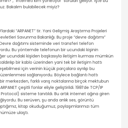
min?”, “interneti kim yönetiyor” soruları geliyor. İşte bu
uz. Bakalım bulabilecek miyiz?
’lardaki “ARPANET” tir. Yani Gelişmiş Araştırma Projeleri
Devletleri Savunma Bakanlığı. Bu proje “devre dağıtımı”
. Devre dağıtımı sisteminde veri transferi telefon
yordu. Bu yöntemde telefonun bir ucundaki kişinin
ğer ucundaki kişiden başkasıyla iletişim kurması mümkün
ırılıp bir kablo üzerinden yani tek bir iletişim hattı
şebilmesi için verinin küçük parçalara ayrılıp bu
düzenlenmesi sağlanıyordu. Böylece bağlantı hattı
k bir merkezden, farklı varış noktalarına birçok mektubun
ANET çeşitli fonlar eliyle geliştirildi. 1981’de TCP/IP
rotocol) sisteme tanıtıldı. Bu artık internet ağına giren
ağlıyordu. Bu serüven, şu anda anlık ses, görüntü
 yaptığımız, kitap okuduğumuz, paylaşımlarımızı tüm
ümüze ulaştı.