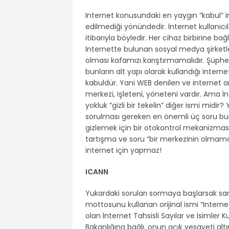
Internet konusundaki en yaygın “kabul” i
edilmediği yönündedir. İnternet kullanıcı
itibarıyla böyledir. Her cihaz birbirine b
İnternette bulunan sosyal medya şirketler
olması kafamızı karıştırmamalıdır. Şüphes
bunların alt yapı olarak kullandığı intern
kabuldür. Yani WEB denilen ve internet arac
merkezi, işleteni, yöneteni vardır. Ama İn
yokluk “gizli bir tekelin” diğer ismi midi
sorulması gereken en önemli üç soru bunl
gizlemek için bir otokontrol mekanizması d
tartışma ve soru “bir merkezinin olmam
internet için yapmaz!
ICANN
Yukardaki soruları sormaya başlarsak san
mottosunu kullanan orijinal ismi “Inte
olan İnternet Tahsisli Sayılar ve İsimler 
Bakanlığına bağlı, onun açık vesayeti al