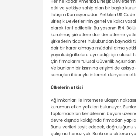
Her ne kadar Amerika Birleşik Devletleri’
etki ve yetkiye sahip olan bir başka k
İletişim Komisyonudur. Yetkileri US Code
Birleşik Devletleri’nin genel ve kalıcı y
olarak tarif edilebilir. Bu yasanın 154.
kurulmuş şirketlere dair denetleme yetkisi
Şirketlerin ticaret hukukundan kaynaklı t
dair bir karar almaya müdahil olma yetkis
yayınladığı ilkelere uymadığı için ulusal 
Çin firmalarını “Ulusal Güvenlik Açısından 
Ve bunların bir kısmına erişimi de askıya a
sonuçları itibarıyla internet dünyasını et
Ülkelerin etkisi
Ağ imkanları ile internete ulaşım noktas
kurumun etkin yetkileri bulunuyor. Bunları
toplamadıkları kendilerinin beyanı üzerin
devre dışında kaldığında firmadan yapıla
Bunu verileri teyit edecek, doğruluğunu 
çalışma henüz yok. Bu iki ana aktörün yan