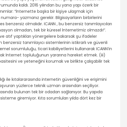
umunda kaldı. 2016 yılından bu yana yapı özerk bir
ımlar: “İnternette başka bir kişiye ulaşmak için
r numara- yazmanız gerekir. Bilgisayarların birbirlerini
es benzersiz olmalıdır. ICANN , bu benzersiz tanımlayıcıları
asyon olmadan, tek bir küresel İnternetimiz olmazdı!”.
ve atıf yaptıkları yönergelere bakarsak şu ifadeler
in benzersiz tanımlayıcı sistemlerinin istikrarlı ve güvenli
temel sorumluluğu, ticari kabiliyetlerini kullanarak ICANN’in
arak İnternet topluluğunun yararına hareket etmek. (iii)
itesini ve yeteneğini korumak ve birlikte çalışabilir tek
ığı ile kıtalararasında internetin güvenliğini ve erişimini
 başvuran yüzlerce teknik uzman arasından seçiliyor.
nasında bulunan tek bir odadan sağlanıyor. Bu yapıda
sisteme giremiyor. Kıta sorumluları yılda dört kez bir