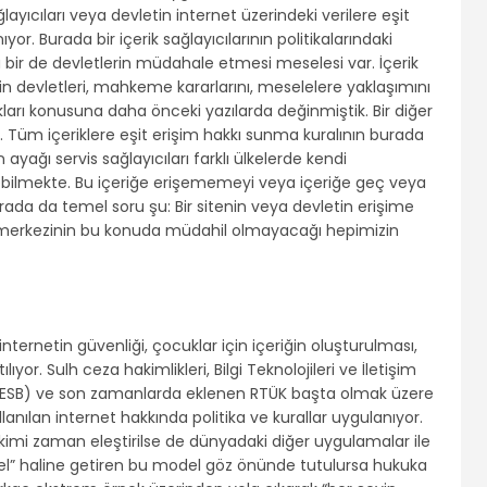
ğlayıcıları veya devletin internet üzerindeki verilere eşit
. Burada bir içerik sağlayıcılarının politikalarındaki
a bir de devletlerin müdahale etmesi meselesi var. İçerik
n devletleri, mahkeme kararlarını, meselelere yaklaşımını
kları konusuna daha önceki yazılarda değinmiştik. Bir diğer
 Tüm içeriklere eşit erişim hakkı sunma kuralının burada
n ayağı servis sağlayıcıları farklı ülkelerde kendi
yebilmekte. Bu içeriğe erişememeyi veya içeriğe geç veya
urada da temel soru şu: Bir sitenin veya devletin erişime
 merkezinin bu konuda müdahil olmayacağı hepimizin
ternetin güvenliği, çocuklar için içeriğin oluşturulması,
or. Sulh ceza hakimlikleri, Bilgi Teknolojileri ve İletişim
ği (ESB) ve son zamanlarda eklenen RTÜK başta olmak üzere
lanılan internet hakkında politika ve kurallar uygulanıyor.
 kimi zaman eleştirilse de dünyadaki diğer uygulamalar ile
tekel” haline getiren bu model göz önünde tutulursa hukuka