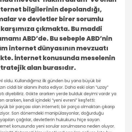
nternet bilgilerinin depolandığı,
rmalar ve devletler birer sorumlu
 karşımıza çıkmakta. Bu maddi
tamamı ABD’de. Bu sebeple ABD’nin
üm internet dünyasının mevzuatı
kte. İnternet konusunda meselenin
tratejik alan burasıdır.
ıl oldu. Kullandığımız ilk günden bu yana büyük bir
n ciddi bir alanını ihata ediyor. Daha eski olan “uzay”
ı diyebiliriz. Gökte ararken yerde bulduk deyimi vardır ya
n ararken, kendi içindeki “yeni evreni” keşfetti:
ük bir parçası olan interneti; bir parça olmaktan çıkarıp
enziyor. Son dönemdeki manipülasyonlar, doğurduğu
yapılan çağrılar, devletlerin hukukunu hiçe sayan
ternet konusunda yeni sorular sorulmasına neden oluyor.