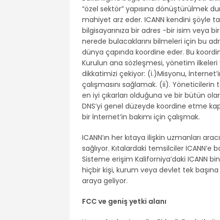
“özel sektör” yapısına dönüştürülmek dur
mahiyet arz eder. ICANN kendini şöyle tan
bilgisayarınıza bir adres -bir isim veya bi
nerede bulacaklarını bilmeleri için bu adr
dünya çapında koordine eder. Bu koordin
Kurulun ana sözleşmesi, yönetim ilkeleri 
dikkatimizi çekiyor: (i.)Misyonu, İnternet’
çalışmasını sağlamak. (ii). Yöneticilerin 
en iyi çıkarları olduğuna ve bir bütün ol
DNS’yi genel düzeyde koordine etme kapas
bir İnternet’in bakımı için çalışmak.
ICANN’ın her kıtaya ilişkin uzmanları aracıl
sağlıyor. Kıtalardaki temsilciler ICANN’e
Sisteme erişim Kaliforniya’daki ICANN bi
hiçbir kişi, kurum veya devlet tek başına 
araya geliyor.
FCC ve geniş yetki alanı