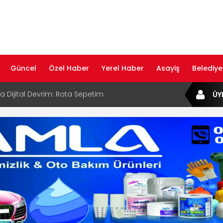
Güncel
Özel Haber
Yerel Haber
Asayiş
Belediye
ta Dijital Devrim: Rota Sepetim
ÜY
B Bölge Müdürü Makam Koltuğunu
ıraktı
af Rehberi ile Google ve Yapay Zeka
da Öne Çıkın
af Rehberi Hizmete Girdi
com Yayın Hayatına Başladı | Hızlı ve Akıllı
formu