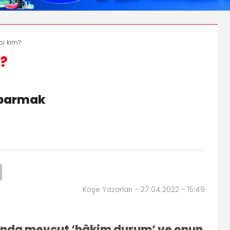
bi kim?
m?
ıparmak
Köşe Yazarları - 27.04.2022 - 15:49
unda mevcut ‘hâkim durum’ ve onun