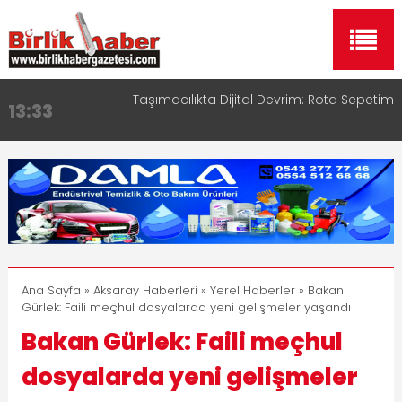
Taşımacılıkta Dijital Devrim: Rota Sepetim
13:33
Aksaray OSB Bölge Müdürü Makam Koltuğunu
17:15
Çocuklara Bıraktı
Aksaray Esnaf Rehberi ile Google ve Yapay Zeka
16:00
Aramalarında Öne Çıkın
Aksaray Esnaf Rehberi Hizmete Girdi
8:23
Birlikhaber.com Yayın Hayatına Başladı | Hızlı ve
11:30
Akıllı Haber Platformu
Ana Sayfa
»
Aksaray Haberleri
»
Yerel Haberler
» Bakan
Gürlek: Faili meçhul dosyalarda yeni gelişmeler yaşandı
Bakan Gürlek: Faili meçhul
dosyalarda yeni gelişmeler