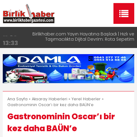
Taşımacılıkta Dijital Devrim: Rota Sepetim
13:33
Aksaray OSB Bölge Müdürü Makam Koltuğunu
17:15
Çocuklara Bıraktı
Aksaray Esnaf Rehberi ile Google ve Yapay Zeka
16:00
Aramalarında Öne Çıkın
Aksaray Esnaf Rehberi Hizmete Girdi
8:23
Birlikhaber.com Yayın Hayatına Başladı | Hızlı ve
11:30
Akıllı Haber Platformu
Ana Sayfa
»
Aksaray Haberleri
»
Yerel Haberler
»
Gastronominin Oscar’ı bir kez daha BAÜN’e
Gastronominin Oscar’ı bir
kez daha BAÜN’e