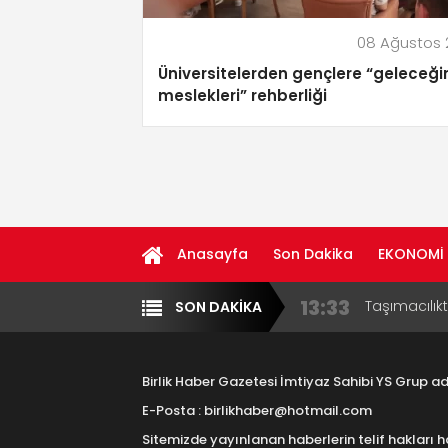
08 Ağustos 
Üniversitelerden gençlere “geleceği
meslekleri” rehberliği
Anasayfa
Son Dakika
EKONOMİ
17:15
Aksaray OS
SON DAKİKA
Yazarlar
Diğer
Çocuklara B
16:00
Aksaray Esn
Aramaların
Birlik Haber Gazetesi İmtiyaz Sahibi YS Grup 
8:23
Aksaray Esn
E-Posta : birlikhaber@hotmail.com
Sitemizde yayınlanan haberlerin telif hakları h