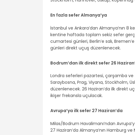
Stockholm, Hannover, Üsküp, Kopenhag ve
En fazla sefer Almanya’ya
İstanbul ve Ankara’dan Almanya’nın 8 ke
kentine haftada toplam sekiz sefer ge
cumartesi günleri, Berlin’e salı, Bremen
günleri direkt uçuş düzenlenecek.
Bodrum’dan ilk direkt sefer 26 Haziran
Londra seferleri pazartesi, çarşamba v
Saraybosna, Prag, Viyana, Stockholm, Üs
düzenlenecek. 26 Haziran’da ilk direkt 
ikişer frekansla uçulacak.
Avrupa’ya ilk sefer 27 Haziran’da
Milas/Bodrum Havalimanı’ndan Avrupa’ya il
27 Haziran’da Almanya’nın Hamburg ve N