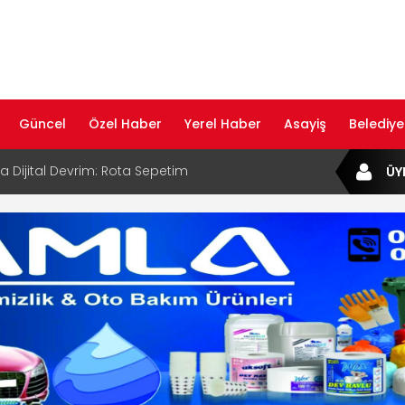
Güncel
Özel Haber
Yerel Haber
Asayiş
Belediye
B Bölge Müdürü Makam Koltuğunu
ÜY
ıraktı
af Rehberi ile Google ve Yapay Zeka
da Öne Çıkın
af Rehberi Hizmete Girdi
com Yayın Hayatına Başladı | Hızlı ve Akıllı
formu
ta Dijital Devrim: Rota Sepetim