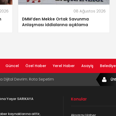
2026
08 Ağustos 2026
n
DMM’den Mekke Ortak Savunma
Anlaşması iddialarına açıklama
Güncel
Özel Haber
Yerel Haber
Asayiş
Belediye
B Bölge Müdürü Makam Koltuğunu
ÜY
ıraktı
af Rehberi ile Google ve Yapay Zeka
da Öne Çıkın
adına Yaşar SARIKAYA
Konular
af Rehberi Hizmete Girdi
aber kaynaklarına aittir,
Aksaray Haber