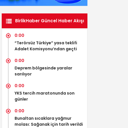
BirlikHaber Güncel Haber Akışı
0:00
“Terörsüz Türkiye” yasa teklifi
Adalet Komisyonu’ndan geçti
0:00
Deprem bölgesinde yaralar
sarılıyor
0:00
YKS tercih maratonunda son
günler
0:00
Bunaltan sıcaklara yağmur
molası: Sağanak için tarih verildi