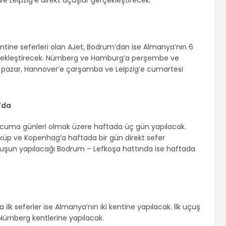
 Leipzig’e direkt uçuşlar gerçekleştirecek.
ntine seferleri olan AJet, Bodrum’dan ise Almanya’nın 6
rçekleştirecek. Nürnberg ve Hamburg’a perşembe ve
’e pazar, Hannover’e çarşamba ve Leipzig’e cumartesi
’da
e cuma günleri olmak üzere haftada üç gün yapılacak.
küp ve Kopenhag’a haftada bir gün direkt sefer
uçuşun yapılacağı Bodrum – Lefkoşa hattında ise haftada
k seferler ise Almanya’nın iki kentine yapılacak. İlk uçuş
ürnberg kentlerine yapılacak.