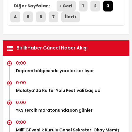
Diğer Sayfalar :
‹ Geri
1
2
3
4
5
6
7
İleri ›
BirlikHaber Güncel Haber Akışı
0:00
Deprem bölgesinde yaralar sarılıyor
0:00
Malatya’da Kültür Yolu Festivali başladı
0:00
YKS tercih maratonunda son günler
0:00
Millî Güvenlik Kurulu Genel Sekreteri Okay Memiş