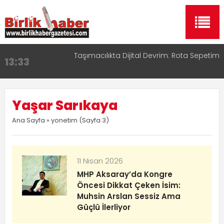
Taşımacılıkta Dijital Devrim: Rota Sepetim
13:33
Aksaray OSB Bölge Müdürü Makam Koltuğunu
17:15
Çocuklara Bıraktı
Yaşar Sarıkaya
Aksaray Esnaf Rehberi ile Google ve Yapay Zeka
16:00
Aramalarında Öne Çıkın
Ana Sayfa
» yonetim (Sayfa 3)
Aksaray Esnaf Rehberi Hizmete Girdi
8:23
Birlikhaber.com Yayın Hayatına Başladı | Hızlı ve
11:30
Akıllı Haber Platformu
11 Nisan 2026
MHP Aksaray’da Kongre
Öncesi Dikkat Çeken İsim:
Muhsin Arslan Sessiz Ama
Güçlü İlerliyor