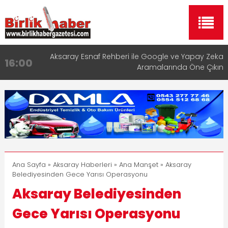
Aksaray Esnaf Rehberi ile Google ve Yapay Zeka
16:00
Aramalarında Öne Çıkın
Aksaray Esnaf Rehberi Hizmete Girdi
8:23
Birlikhaber.com Yayın Hayatına Başladı | Hızlı ve
11:30
Akıllı Haber Platformu
Taşımacılıkta Dijital Devrim: Rota Sepetim
13:33
Aksaray OSB Bölge Müdürü Makam Koltuğunu
17:15
Çocuklara Bıraktı
Ana Sayfa
»
Aksaray Haberleri
»
Ana Manşet
» Aksaray
Belediyesinden Gece Yarısı Operasyonu
Aksaray Belediyesinden
Gece Yarısı Operasyonu