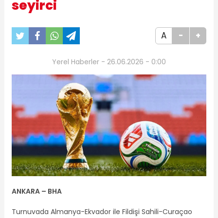
seyirci
A
-
+
Yerel Haberler - 26.06.2026 - 0:00
ANKARA – BHA
Turnuvada Almanya-Ekvador ile Fildişi Sahili-Curaçao