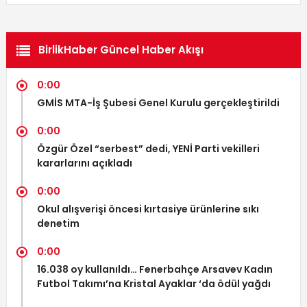
BirlikHaber Güncel Haber Akışı
0:00
GMİS MTA-İş Şubesi Genel Kurulu gerçekleştirildi
0:00
Özgür Özel “serbest” dedi, YENİ Parti vekilleri
kararlarını açıkladı
0:00
Okul alışverişi öncesi kırtasiye ürünlerine sıkı
denetim
0:00
16.038 oy kullanıldı… Fenerbahçe Arsavev Kadın
Futbol Takımı’na Kristal Ayaklar ‘da ödül yağdı