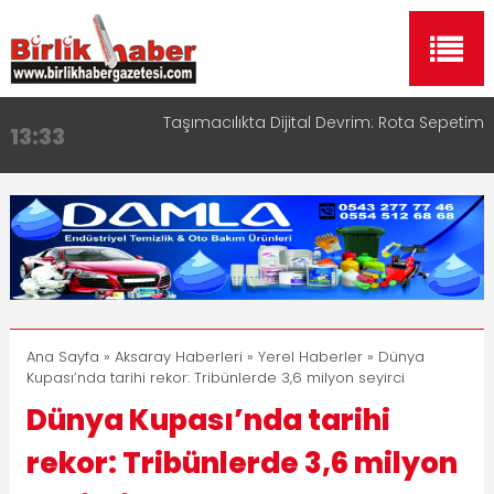
Taşımacılıkta Dijital Devrim: Rota Sepetim
13:33
Aksaray OSB Bölge Müdürü Makam Koltuğunu
17:15
Çocuklara Bıraktı
Aksaray Esnaf Rehberi ile Google ve Yapay Zeka
16:00
Aramalarında Öne Çıkın
Aksaray Esnaf Rehberi Hizmete Girdi
8:23
Birlikhaber.com Yayın Hayatına Başladı | Hızlı ve
11:30
Akıllı Haber Platformu
Ana Sayfa
»
Aksaray Haberleri
»
Yerel Haberler
» Dünya
Kupası’nda tarihi rekor: Tribünlerde 3,6 milyon seyirci
Dünya Kupası’nda tarihi
rekor: Tribünlerde 3,6 milyon