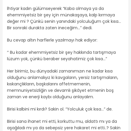
İhtiyar kadın gülümseyerek “Kaba olmaya ya da
ehemmiyetsiz bir şey için münakaşaya, kalp kırmaya
değer mi ? Çünkü senin yanındaki yolculuğum çok kısa…
Bir sonraki durakta zaten ineceğim…” dedi.
Bu cevap altın harflerle yazılmayı hak ediyor:
′′ Bu kadar ehemmiyetsiz bir şey hakkında tartışmaya
lüzum yok, çünkü beraber seyahatimiz çok kısa…”
Her birimiz, bu dünyadaki zamanımızın ne kadar kısa
olduğunu anlamalıyız ki kavgaların, yersiz tartışmaların,
kıskançlıkların, başkalarını affetmemenin,
memnuniyetsizliğin ve devamlı şikâyet etmenin boş
zaman ve enerji kaybı olduğunu anlayalım.
Birisi kalbini mi kırdı? Sakin ol. “Yolculuk çok kısa…” de.
Birisi sana ihanet mi etti, korkuttu mu, aldattı mı ya da
aşağıladı mı ya da sebepsiz yere hakaret mi etti..? Sakin