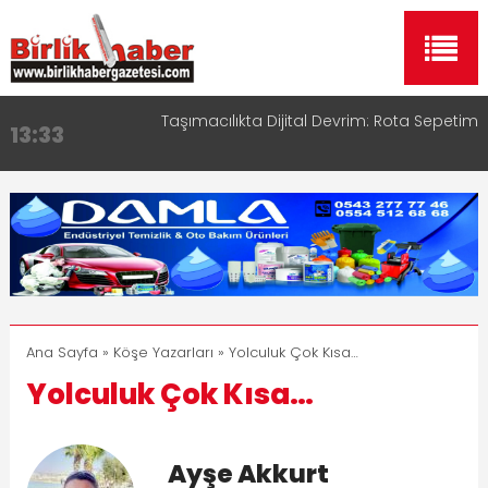
Taşımacılıkta Dijital Devrim: Rota Sepetim
13:33
Aksaray OSB Bölge Müdürü Makam Koltuğunu
17:15
Çocuklara Bıraktı
Aksaray Esnaf Rehberi ile Google ve Yapay Zeka
16:00
Aramalarında Öne Çıkın
Aksaray Esnaf Rehberi Hizmete Girdi
8:23
Birlikhaber.com Yayın Hayatına Başladı | Hızlı ve
11:30
Akıllı Haber Platformu
Ana Sayfa
»
Köşe Yazarları
» Yolculuk Çok Kısa…
Yolculuk Çok Kısa…
Ayşe Akkurt