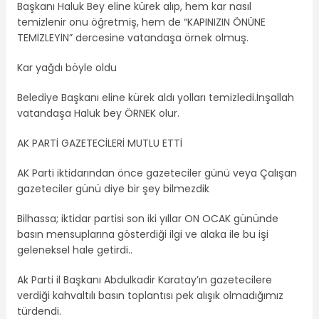
Başkanı Haluk Bey eline kürek alıp, hem kar nasıl
temizlenir onu öğretmiş, hem de “KAPINIZIN ÖNÜNE
TEMİZLEYİN” dercesine vatandaşa örnek olmuş.
Kar yağdı böyle oldu
Belediye Başkanı eline kürek aldı yolları temizledi.İnşallah
vatandaşa Haluk bey ÖRNEK olur.
AK PARTİ GAZETECİLERİ MUTLU ETTİ
AK Parti iktidarından önce gazeteciler günü veya Çalışan
gazeteciler günü diye bir şey bilmezdik
Bilhassa; iktidar partisi son iki yıllar ON OCAK gününde
basın mensuplarına gösterdiği ilgi ve alaka ile bu işi
geleneksel hale getirdi..
Ak Parti il Başkanı Abdulkadir Karatay’ın gazetecilere
verdiği kahvaltılı basın toplantısı pek alışık olmadığımız
türdendi.