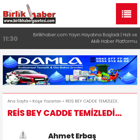
Taşımacılıkta Dijital Devrim: Rota Sepetim
13:33
Aksaray OSB Bölge Müdürü Makam Koltuğunu
17:15
Çocuklara Bıraktı
Aksaray Esnaf Rehberi ile Google ve Yapay Zeka
16:00
Aramalarında Öne Çıkın
Aksaray Esnaf Rehberi Hizmete Girdi
8:23
Birlikhaber.com Yayın Hayatına Başladı | Hızlı ve
11:30
Akıllı Haber Platformu
Ana Sayfa
»
Köşe Yazarları
» REİS BEY CADDE TEMİZLEDİ…
REİS BEY CADDE TEMİZLEDİ…
Ahmet Erbaş