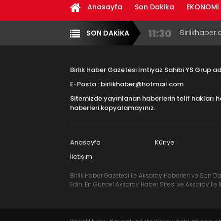
Anasayfa
Son Dakika
EKONOMİ
11:30
Birlikhaber.
SON DAKİKA
Yazarlar
Diğer
Haber Plat
13:33
Taşımacılık
Birlik Haber Gazetesi İmtiyaz Sahibi YS Grup 
17:15
Aksaray OS
E-Posta : birlikhaber@hotmail.com
Çocuklara B
Sitemizde yayınlanan haberlerin telif hakları h
16:00
Aksaray Esn
haberleri kopyalamayınız.
Aramaların
8:23
Aksaray Esn
Anasayfa
Künye
İletişim
Birlik Haber Gazetesi ile Aksaray Haberleri ve Son Da
Edin. En Güncel Aksaray Haber Sitesi ve Aksaray İle İl