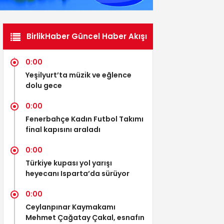
BirlikHaber Güncel Haber Akışı
0:00
Yeşilyurt’ta müzik ve eğlence
dolu gece
0:00
Fenerbahçe Kadın Futbol Takımı
final kapısını araladı
0:00
Türkiye kupası yol yarışı
heyecanı Isparta’da sürüyor
0:00
Ceylanpınar Kaymakamı
Mehmet Çağatay Çakal, esnafın