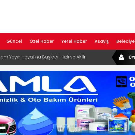
Güncel
Özel Haber
Yerel Haber
Asayiş
Belediye
com Yayın Hayatına Başladı | Hızlı ve Akıllı
ÜY
formu
ta Dijital Devrim: Rota Sepetim
B Bölge Müdürü Makam Koltuğunu
ıraktı
af Rehberi ile Google ve Yapay Zeka
da Öne Çıkın
af Rehberi Hizmete Girdi