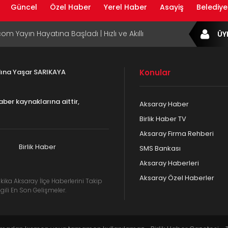
Güncel
Özel Haber
Yerel Haber
Asayiş
Belediye
com Yayın Hayatına Başladı | Hızlı ve Akıllı
ÜY
formu
ta Dijital Devrim: Rota Sepetim
adına Yaşar SARIKAYA
Konular
B Bölge Müdürü Makam Koltuğunu
ıraktı
aber kaynaklarına aittir,
Aksaray Haber
af Rehberi ile Google ve Yapay Zeka
Birlik Haber TV
da Öne Çıkın
Aksaray Firma Rehberi
af Rehberi Hizmete Girdi
Birlik Haber
SMS Bankası
Aksaray Haberleri
Aksaray Özel Haberler
kika Aksaray İlçe Haberlerini Takip
gili En Son Gelişmeler.