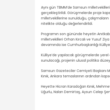
Aynı gün TBMM’de Samsun milletvekille
gerçekleştirildi. Görüşmelerde proje kap
milletvekillerine sunulduğu, çalışmaların 
nitelikte olduğu değerlendirildi.
Programın son gününde heyetin Anıtkabi
milletvekilleri Orhan Kırcalı ve Yusuf Ziya
devamında ise Cumhurbaşkanlığı Külliyes
Külliye’de yapılacak görüşmelerde yerel eş
sunulacağı, projenin ulusal politika düze
Samsun Gazeteciler Cemiyeti Başkanı M
Kınık, Ankara temaslarının ardından kapsa
Heyette Hicran Karadoğan Kınık, Mehmet
Uğurlu, Nalan Demirtaş, Aysun Celep Şeno