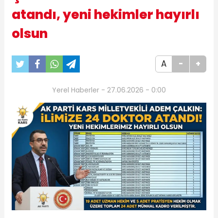
atandı, yeni hekimler hayırlı
olsun
A
-
+
Yerel Haberler - 27.06.2026 - 0:00