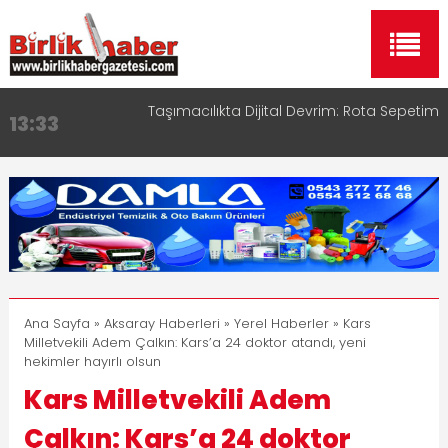
Taşımacılıkta Dijital Devrim: Rota Sepetim
13:33
Aksaray OSB Bölge Müdürü Makam Koltuğunu
17:15
Çocuklara Bıraktı
Aksaray Esnaf Rehberi ile Google ve Yapay Zeka
16:00
Aramalarında Öne Çıkın
Aksaray Esnaf Rehberi Hizmete Girdi
8:23
Birlikhaber.com Yayın Hayatına Başladı | Hızlı ve
11:30
Akıllı Haber Platformu
Ana Sayfa
»
Aksaray Haberleri
»
Yerel Haberler
» Kars
Milletvekili Adem Çalkın: Kars’a 24 doktor atandı, yeni
hekimler hayırlı olsun
Kars Milletvekili Adem
Çalkın: Kars’a 24 doktor