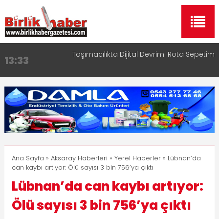
Taşımacılıkta Dijital Devrim: Rota Sepetim
13:33
Aksaray OSB Bölge Müdürü Makam Koltuğunu
17:15
Çocuklara Bıraktı
Aksaray Esnaf Rehberi ile Google ve Yapay Zeka
16:00
Aramalarında Öne Çıkın
Aksaray Esnaf Rehberi Hizmete Girdi
8:23
Birlikhaber.com Yayın Hayatına Başladı | Hızlı ve
11:30
Akıllı Haber Platformu
Ana Sayfa
»
Aksaray Haberleri
»
Yerel Haberler
» Lübnan’da
can kaybı artıyor: Ölü sayısı 3 bin 756’ya çıktı
Lübnan’da can kaybı artıyor:
Ölü sayısı 3 bin 756’ya çıktı