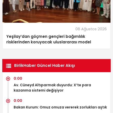
08 Ağustos 2026
Yeşilay’dan göçmen gençleri bağımlılık
risklerinden koruyacak uluslararası model
BirlikHaber Güncel Haber Akışı
0:00
Av. Cüneyd Altıparmak duyurdu: X’te para
kazanma sistemi değişiyor
0:00
Bakan Kurum: Omuz omuza vererek zorlukları aştık