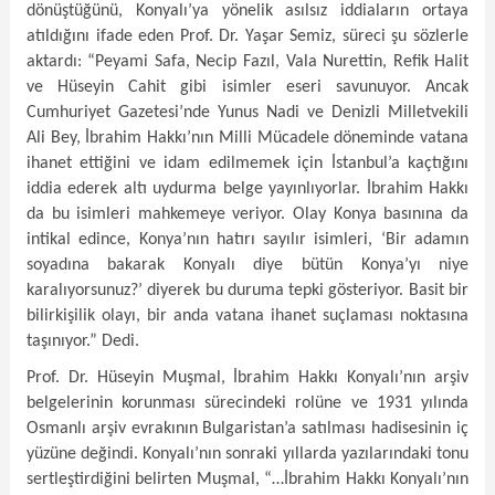
dönüştüğünü, Konyalı’ya yönelik asılsız iddiaların ortaya
atıldığını ifade eden Prof. Dr. Yaşar Semiz, süreci şu sözlerle
aktardı: “Peyami Safa, Necip Fazıl, Vala Nurettin, Refik Halit
ve Hüseyin Cahit gibi isimler eseri savunuyor. Ancak
Cumhuriyet Gazetesi’nde Yunus Nadi ve Denizli Milletvekili
Ali Bey, İbrahim Hakkı’nın Milli Mücadele döneminde vatana
ihanet ettiğini ve idam edilmemek için İstanbul’a kaçtığını
iddia ederek altı uydurma belge yayınlıyorlar. İbrahim Hakkı
da bu isimleri mahkemeye veriyor. Olay Konya basınına da
intikal edince, Konya’nın hatırı sayılır isimleri, ‘Bir adamın
soyadına bakarak Konyalı diye bütün Konya’yı niye
karalıyorsunuz?’ diyerek bu duruma tepki gösteriyor. Basit bir
bilirkişilik olayı, bir anda vatana ihanet suçlaması noktasına
taşınıyor.” Dedi.
Prof. Dr. Hüseyin Muşmal, İbrahim Hakkı Konyalı’nın arşiv
belgelerinin korunması sürecindeki rolüne ve 1931 yılında
Osmanlı arşiv evrakının Bulgaristan’a satılması hadisesinin iç
yüzüne değindi. Konyalı’nın sonraki yıllarda yazılarındaki tonu
sertleştirdiğini belirten Muşmal, “…İbrahim Hakkı Konyalı’nın