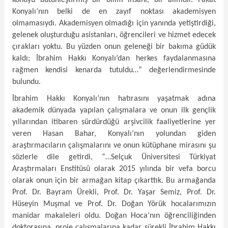
Konyalı’nın belki de en zayıf noktası akademisyen
olmamasıydı. Akademisyen olmadığı için yanında yetiştirdiği,
gelenek oluşturduğu asistanları, öğrencileri ve hizmet edecek
çırakları yoktu. Bu yüzden onun geleneği bir bakıma güdük
kaldı; İbrahim Hakkı Konyalı’dan herkes faydalanmasına
rağmen kendisi kenarda tutuldu…” değerlendirmesinde
bulundu.
İbrahim Hakkı Konyalı’nın hatırasını yaşatmak adına
akademik dünyada yapılan çalışmalara ve onun ilk gençlik
yıllarından itibaren sürdürdüğü arşivcilik faaliyetlerine yer
veren Hasan Bahar, Konyalı’nın yolundan giden
araştırmacıların çalışmalarını ve onun kütüphane mirasını şu
sözlerle dile getirdi, “…Selçuk Üniversitesi Türkiyat
Araştırmaları Enstitüsü olarak 2015 yılında bir vefa borcu
olarak onun için bir armağan kitap çıkarttık. Bu armağanda
Prof. Dr. Bayram Ürekli, Prof. Dr. Yaşar Semiz, Prof. Dr.
Hüseyin Muşmal ve Prof. Dr. Doğan Yörük hocalarımızın
manidar makaleleri oldu. Doğan Hoca’nın öğrenciliğinden
doktorasına, proje çalışmalarına kadar sürekli İbrahim Hakkı