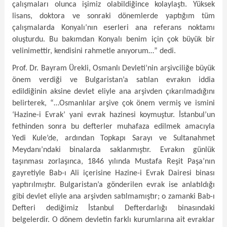
çalışmaları olunca işimiz olabildiğince kolaylaştı. Yüksek
lisans, doktora ve sonraki dönemlerde yaptığım tüm
çalışmalarda Konyalı’nın eserleri ana referans noktamı
oluşturdu. Bu bakımdan Konyalı benim için çok büyük bir
velinimettir, kendisini rahmetle anıyorum…” dedi.
Prof. Dr. Bayram Ürekli, Osmanlı Devleti’nin arşivciliğe büyük
önem verdiği ve Bulgaristan’a satılan evrakın iddia
edildiğinin aksine devlet eliyle ana arşivden çıkarılmadığını
belirterek, “…Osmanlılar arşive çok önem vermiş ve ismini
‘Hazine-i Evrak’ yani evrak hazinesi koymuştur. İstanbul’un
fethinden sonra bu defterler muhafaza edilmek amacıyla
Yedi Kule’de, ardından Topkapı Sarayı ve Sultanahmet
Meydanı’ndaki binalarda saklanmıştır. Evrakın günlük
taşınması zorlaşınca, 1846 yılında Mustafa Reşit Paşa’nın
gayretiyle Bab-ı Ali içerisine Hazine-i Evrak Dairesi binası
yaptırılmıştır. Bulgaristan’a gönderilen evrak ise anlatıldığı
gibi devlet eliyle ana arşivden satılmamıştır; o zamanki Bab-ı
Defteri dediğimiz İstanbul Defterdarlığı binasındaki
belgelerdir. O dönem devletin farklı kurumlarına ait evraklar