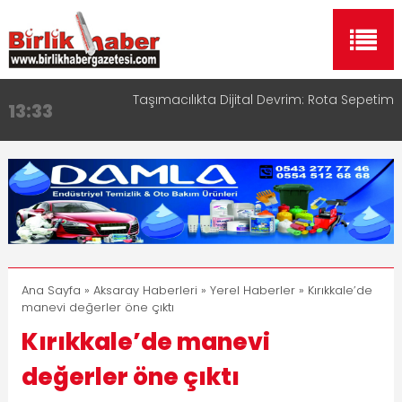
Taşımacılıkta Dijital Devrim: Rota Sepetim
13:33
Aksaray OSB Bölge Müdürü Makam Koltuğunu
17:15
Çocuklara Bıraktı
Aksaray Esnaf Rehberi ile Google ve Yapay Zeka
16:00
Aramalarında Öne Çıkın
Aksaray Esnaf Rehberi Hizmete Girdi
8:23
Birlikhaber.com Yayın Hayatına Başladı | Hızlı ve
11:30
Akıllı Haber Platformu
Ana Sayfa
»
Aksaray Haberleri
»
Yerel Haberler
» Kırıkkale’de
manevi değerler öne çıktı
Kırıkkale’de manevi
değerler öne çıktı