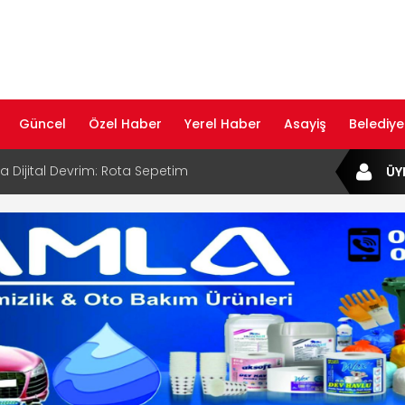
Güncel
Özel Haber
Yerel Haber
Asayiş
Belediye
ta Dijital Devrim: Rota Sepetim
ÜY
B Bölge Müdürü Makam Koltuğunu
ıraktı
af Rehberi ile Google ve Yapay Zeka
da Öne Çıkın
af Rehberi Hizmete Girdi
com Yayın Hayatına Başladı | Hızlı ve Akıllı
formu