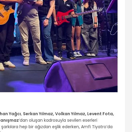
han Yağcı
,
Serkan Yılmaz, Volkan Yılmaz, Levent Fota,
Danışmaz
‘dan oluşan kadrosuyla sevilen eserleri
şarkılara hep bir ağızdan eşlik ederken, Amfi Tiyatro’da