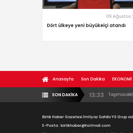
09 Ağustos
Dört ülkeye yeni büyükelçi atandı
Anasayfa
Son Dakika
EKONOMİ
13:33
Taşımacılık
SON DAKİKA
Yazarlar
Diğer
17:15
Aksaray OS
Çocuklara B
Birlik Haber Gazetesi İmtiyaz Sahibi YS Grup 
16:00
Aksaray Esn
E-Posta : birlikhaber@hotmail.com
Aramaların