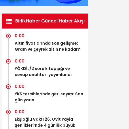
BirlikHaber Güncel Haber Akışı
0:00
Altın fiyatlarında son gelişme:
Gram ve çeyrek altın ne kadar?
0:00
YÖKDİL/2 soru kitapçığı ve
cevap anahtarı yayımlandı
0:00
YKS tercihlerinde geri sayım: Son
gün yarın
0:00
Ekşioğlu Vakfı 26. Ovit Yayla
Şenlikleri’nde 4 günlük büyük