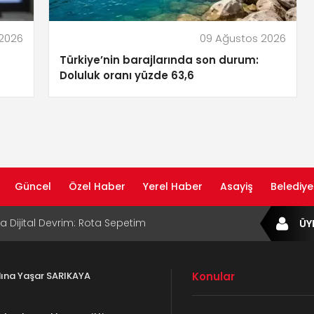
 2026
09 Ağustos 2026
Türkiye’nin barajlarında son durum:
Doluluk oranı yüzde 63,6
Güncel
Özel Haber
Yerel Haber
Asayiş
Belediye
ta Dijital Devrim: Rota Sepetim
ÜY
B Bölge Müdürü Makam Koltuğunu
ıraktı
adına Yaşar SARIKAYA
Konular
af Rehberi ile Google ve Yapay Zeka
da Öne Çıkın