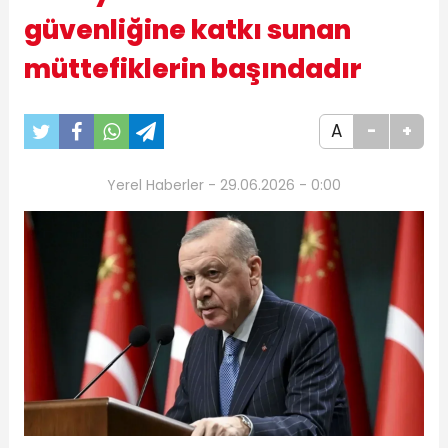
güvenliğine katkı sunan
müttefiklerin başındadır
A
-
+
Yerel Haberler - 29.06.2026 - 0:00