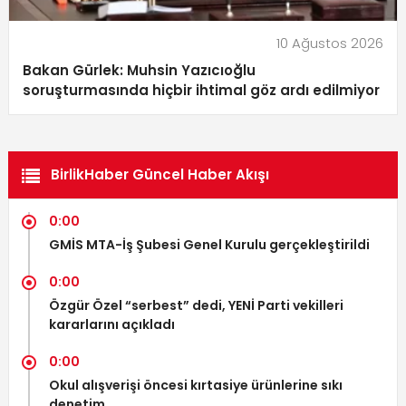
10 Ağustos 2026
Bakan Gürlek: Muhsin Yazıcıoğlu
soruşturmasında hiçbir ihtimal göz ardı edilmiyor
BirlikHaber Güncel Haber Akışı
0:00
GMİS MTA-İş Şubesi Genel Kurulu gerçekleştirildi
0:00
Özgür Özel “serbest” dedi, YENİ Parti vekilleri
kararlarını açıkladı
0:00
Okul alışverişi öncesi kırtasiye ürünlerine sıkı
denetim