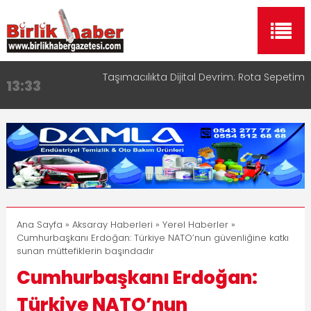
Taşımacılıkta Dijital Devrim: Rota Sepetim
13:33
Aksaray OSB Bölge Müdürü Makam Koltuğunu
17:15
Çocuklara Bıraktı
Aksaray Esnaf Rehberi ile Google ve Yapay Zeka
16:00
Aramalarında Öne Çıkın
Aksaray Esnaf Rehberi Hizmete Girdi
8:23
Birlikhaber.com Yayın Hayatına Başladı | Hızlı ve
11:30
Akıllı Haber Platformu
Ana Sayfa
»
Aksaray Haberleri
»
Yerel Haberler
»
Cumhurbaşkanı Erdoğan: Türkiye NATO’nun güvenliğine katkı
sunan müttefiklerin başındadır
Cumhurbaşkanı Erdoğan:
Türkiye NATO’nun