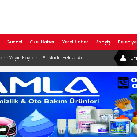
Güncel
Özel Haber
Yerel Haber
Asayiş
Belediye
com Yayın Hayatına Başladı | Hızlı ve Akıllı
ÜY
formu
ta Dijital Devrim: Rota Sepetim
B Bölge Müdürü Makam Koltuğunu
ıraktı
af Rehberi ile Google ve Yapay Zeka
da Öne Çıkın
af Rehberi Hizmete Girdi