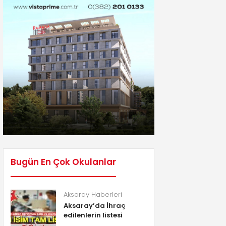
Bugün En Çok Okulanlar
Aksaray Haberleri
Aksaray’da İhraç
edilenlerin listesi