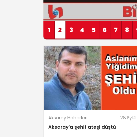
1
2
3
4
5
6
7
8
Aksaray Haberleri
28 Eylül
Aksaray’a şehit ateşi düştü