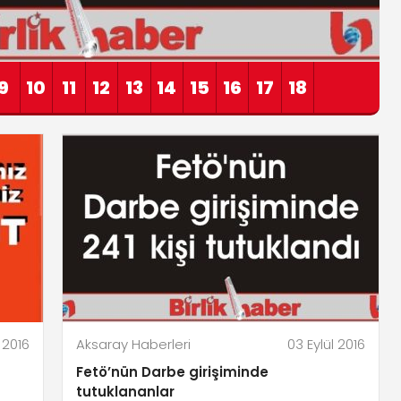
9
10
11
12
13
14
15
16
17
18
 2016
Aksaray Haberleri
03 Eylül 2016
Fetö’nün Darbe girişiminde
tutuklananlar