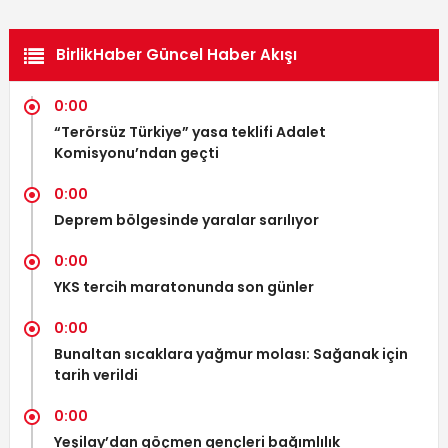
BirlikHaber Güncel Haber Akışı
0:00
“Terörsüz Türkiye” yasa teklifi Adalet
Komisyonu’ndan geçti
0:00
Deprem bölgesinde yaralar sarılıyor
0:00
YKS tercih maratonunda son günler
0:00
Bunaltan sıcaklara yağmur molası: Sağanak için
tarih verildi
0:00
Yeşilay’dan göçmen gençleri bağımlılık