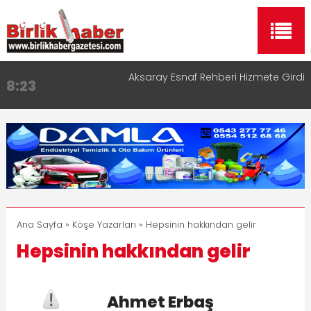
Aksaray Esnaf Rehberi Hizmete Girdi
8:23
Birlikhaber.com Yayın Hayatına Başladı | Hızlı ve
11:30
Akıllı Haber Platformu
Taşımacılıkta Dijital Devrim: Rota Sepetim
13:33
Aksaray OSB Bölge Müdürü Makam Koltuğunu
17:15
Çocuklara Bıraktı
Aksaray Esnaf Rehberi ile Google ve Yapay Zeka
16:00
Aramalarında Öne Çıkın
Ana Sayfa
»
Köşe Yazarları
» Hepsinin hakkından gelir
Hepsinin hakkından gelir
Ahmet Erbaş