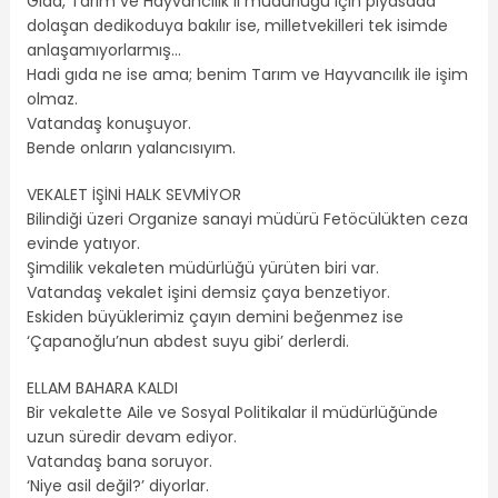
Gıda, Tarım ve Hayvancılık il müdürlüğü için piyasada
dolaşan dedikoduya bakılır ise, milletvekilleri tek isimde
anlaşamıyorlarmış…
Hadi gıda ne ise ama; benim Tarım ve Hayvancılık ile işim
olmaz.
Vatandaş konuşuyor.
Bende onların yalancısıyım.
VEKALET İŞİNİ HALK SEVMİYOR
Bilindiği üzeri Organize sanayi müdürü Fetöcülükten ceza
evinde yatıyor.
Şimdilik vekaleten müdürlüğü yürüten biri var.
Vatandaş vekalet işini demsiz çaya benzetiyor.
Eskiden büyüklerimiz çayın demini beğenmez ise
‘Çapanoğlu’nun abdest suyu gibi’ derlerdi.
ELLAM BAHARA KALDI
Bir vekalette Aile ve Sosyal Politikalar il müdürlüğünde
uzun süredir devam ediyor.
Vatandaş bana soruyor.
‘Niye asil değil?’ diyorlar.