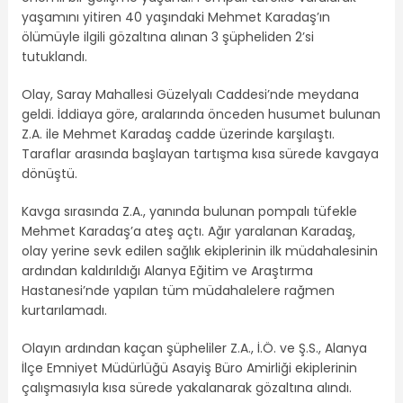
yaşamını yitiren 40 yaşındaki Mehmet Karadaş’ın
ölümüyle ilgili gözaltına alınan 3 şüpheliden 2’si
tutuklandı.
Olay, Saray Mahallesi Güzelyalı Caddesi’nde meydana
geldi. İddiaya göre, aralarında önceden husumet bulunan
Z.A. ile Mehmet Karadaş cadde üzerinde karşılaştı.
Taraflar arasında başlayan tartışma kısa sürede kavgaya
dönüştü.
Kavga sırasında Z.A., yanında bulunan pompalı tüfekle
Mehmet Karadaş’a ateş açtı. Ağır yaralanan Karadaş,
olay yerine sevk edilen sağlık ekiplerinin ilk müdahalesinin
ardından kaldırıldığı Alanya Eğitim ve Araştırma
Hastanesi’nde yapılan tüm müdahalelere rağmen
kurtarılamadı.
Olayın ardından kaçan şüpheliler Z.A., İ.Ö. ve Ş.S., Alanya
İlçe Emniyet Müdürlüğü Asayiş Büro Amirliği ekiplerinin
çalışmasıyla kısa sürede yakalanarak gözaltına alındı.