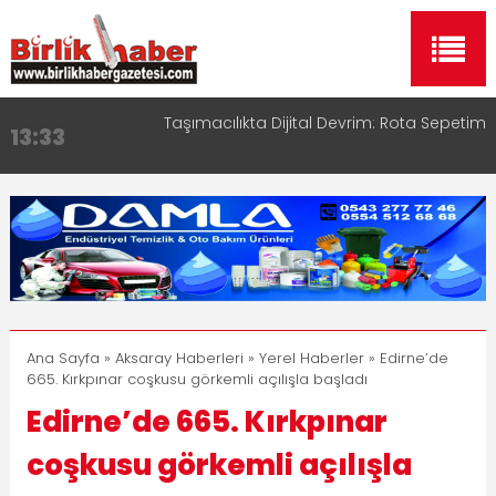
Taşımacılıkta Dijital Devrim: Rota Sepetim
13:33
Aksaray OSB Bölge Müdürü Makam Koltuğunu
17:15
Çocuklara Bıraktı
Aksaray Esnaf Rehberi ile Google ve Yapay Zeka
16:00
Aramalarında Öne Çıkın
Aksaray Esnaf Rehberi Hizmete Girdi
8:23
Birlikhaber.com Yayın Hayatına Başladı | Hızlı ve
11:30
Akıllı Haber Platformu
Ana Sayfa
»
Aksaray Haberleri
»
Yerel Haberler
» Edirne’de
665. Kırkpınar coşkusu görkemli açılışla başladı
Edirne’de 665. Kırkpınar
coşkusu görkemli açılışla