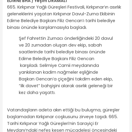
EDİRNE BHA / Yeşim DRAMALI
665. Kırkpınar Yağlı Güreşleri Festivali, Kırkpınar’ın asırlık
geleneklerini yaşatan Kırkpınar Davul-Zurna Ekibinin
Edirne Belediye Başkanı Filiz Gencan’ı tarihi belediye
binası önünde karşılamasıyla başladı.
Şef Fahrettin Zurnacı önderliğindeki 20 davul
ve 20 zurnadan oluşan dev ekip, sabah
saatlerinde tarihi belediye binası önünde
Edirne Belediye Başkanı Filiz Gencan
karşıladı. Selimiye Camii meydanında
yankılanan kadim nağmeler eşliğinde
Başkan Gencan’a çiçeğini takdim eden ekip,
“ilk davet” bahşişini alarak asırlık geleneği bir
kez daha yaşattı.
Vatandaşların adeta akın ettiği bu buluşma, güreşler
başlamadan Kırkpınar coşkusunu zirveye taşıdı. 665.
Tarihi Kırkpınar Yağlı Güreşleri’nin Sarayiçi Er
Meydanı’ndaki nefes kesen mücadelesi öncesindeki