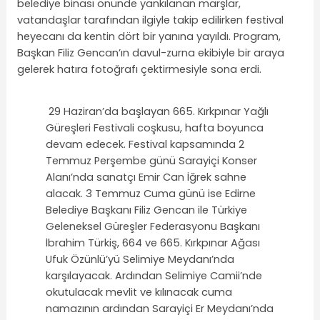
belediye binası önünde yankılanan marşlar,
vatandaşlar tarafından ilgiyle takip edilirken festival
heyecanı da kentin dört bir yanına yayıldı. Program,
Başkan Filiz Gencan’ın davul-zurna ekibiyle bir araya
gelerek hatıra fotoğrafı çektirmesiyle sona erdi.
29 Haziran’da başlayan 665. Kırkpınar Yağlı
Güreşleri Festivali coşkusu, hafta boyunca
devam edecek. Festival kapsamında 2
Temmuz Perşembe günü Sarayiçi Konser
Alanı’nda sanatçı Emir Can İğrek sahne
alacak. 3 Temmuz Cuma günü ise Edirne
Belediye Başkanı Filiz Gencan ile Türkiye
Geleneksel Güreşler Federasyonu Başkanı
İbrahim Türkiş, 664 ve 665. Kırkpınar Ağası
Ufuk Özünlü’yü Selimiye Meydanı’nda
karşılayacak. Ardından Selimiye Camii’nde
okutulacak mevlit ve kılınacak cuma
namazının ardından Sarayiçi Er Meydanı’nda