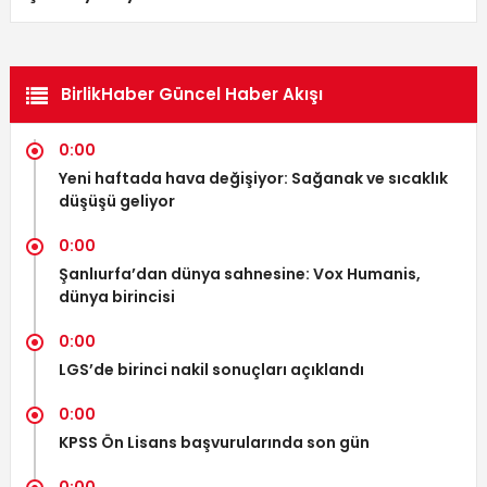
BirlikHaber Güncel Haber Akışı
0:00
Yeni haftada hava değişiyor: Sağanak ve sıcaklık
düşüşü geliyor
0:00
Şanlıurfa’dan dünya sahnesine: Vox Humanis,
dünya birincisi
0:00
LGS’de birinci nakil sonuçları açıklandı
0:00
KPSS Ön Lisans başvurularında son gün
0:00