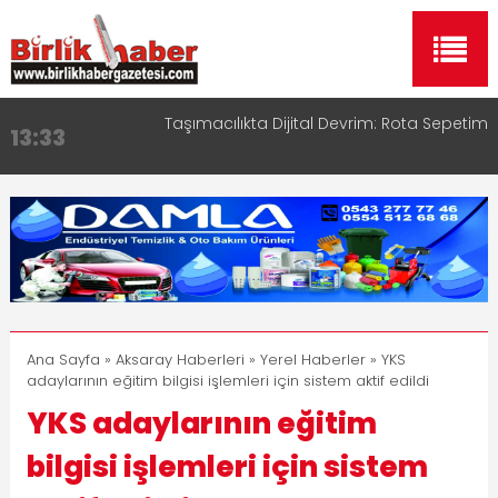
Taşımacılıkta Dijital Devrim: Rota Sepetim
13:33
Aksaray OSB Bölge Müdürü Makam Koltuğunu
17:15
Çocuklara Bıraktı
Aksaray Esnaf Rehberi ile Google ve Yapay Zeka
16:00
Aramalarında Öne Çıkın
Aksaray Esnaf Rehberi Hizmete Girdi
8:23
Birlikhaber.com Yayın Hayatına Başladı | Hızlı ve
11:30
Akıllı Haber Platformu
Ana Sayfa
»
Aksaray Haberleri
»
Yerel Haberler
» YKS
adaylarının eğitim bilgisi işlemleri için sistem aktif edildi
YKS adaylarının eğitim
bilgisi işlemleri için sistem