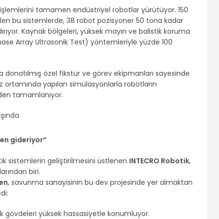
 işlemlerini tamamen endüstriyel robotlar yürütüyor. 150
ebilen bu sistemlerde, 38 robot pozisyoner 50 tona kadar
rıyor. Kaynak bölgeleri, yüksek mayın ve balistik koruma
Phase Array Ultrasonik Test) yöntemleriyle yüzde 100
rla donatılmış özel fikstür ve görev ekipmanları sayesinde
l ikiz ortamında yapılan simülasyonlarla robotların
ceden tamamlanıyor.
den gideriyor”
k sistemlerin geliştirilmesini üstlenen
INTECRO Robotik
,
arından biri.
Şen
, savunma sanayisinin bu dev projesinde yer almaktan
di:
ak gövdeleri yüksek hassasiyetle konumluyor.