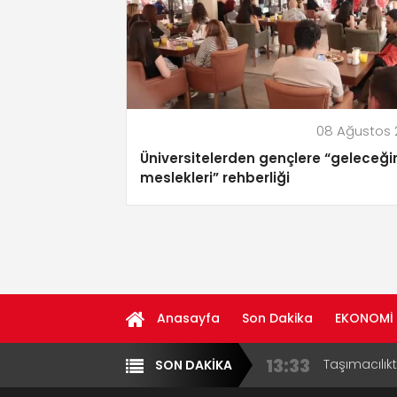
08 Ağustos 
Üniversitelerden gençlere “geleceği
meslekleri” rehberliği
Anasayfa
Son Dakika
EKONOMİ
13:33
Taşımacılık
SON DAKİKA
Yazarlar
Diğer