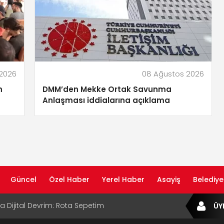
2026
08 Ağustos 2026
n
DMM’den Mekke Ortak Savunma
Anlaşması iddialarına açıklama
Güncel
Özel Haber
Yerel Haber
Asayiş
Belediye
ta Dijital Devrim: Rota Sepetim
ÜY