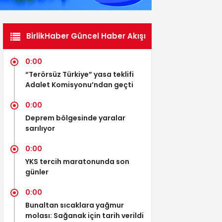
BirlikHaber Güncel Haber Akışı
0:00
“Terörsüz Türkiye” yasa teklifi
Adalet Komisyonu’ndan geçti
0:00
Deprem bölgesinde yaralar
sarılıyor
0:00
YKS tercih maratonunda son
günler
0:00
Bunaltan sıcaklara yağmur
molası: Sağanak için tarih verildi