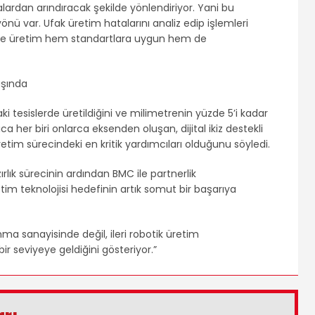
alardan arındıracak şekilde yönlendiriyor. Yani bu
yönü var. Ufak üretim hatalarını analiz edip işlemleri
ece üretim hem standartlara uygun hem de
i tesislerde üretildiğini ve milimetrenin yüzde 5’i kadar
ıca her biri onlarca eksenden oluşan, dijital ikiz destekli
retim sürecindeki en kritik yardımcıları olduğunu söyledi.
ırlık sürecinin ardından BMC ile partnerlik
retim teknolojisi hedefinin artık somut bir başarıya
ma sanayisinde değil, ileri robotik üretim
ir seviyeye geldiğini gösteriyor.”