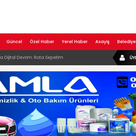
Güncel
Özel Haber
Yerel Haber
Asayiş
Belediye
ta Dijital Devrim: Rota Sepetim
ÜY
B Bölge Müdürü Makam Koltuğunu
ıraktı
af Rehberi ile Google ve Yapay Zeka
da Öne Çıkın
af Rehberi Hizmete Girdi
com Yayın Hayatına Başladı | Hızlı ve Akıllı
formu