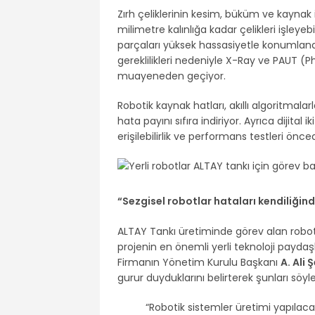
Zırh çeliklerinin kesim, büküm ve kaynak
milimetre kalınlığa kadar çelikleri işley
parçaları yüksek hassasiyetle konumlandı
gereklilikleri nedeniyle X-Ray ve PAUT (
muayeneden geçiyor.
Robotik kaynak hatları, akıllı algoritmala
hata payını sıfıra indiriyor. Ayrıca dijita
erişilebilirlik ve performans testleri ön
“Sezgisel robotlar hataları kendiliğin
ALTAY Tankı üretiminde görev alan roboti
projenin en önemli yerli teknoloji paydaşl
Firmanın Yönetim Kurulu Başkanı
A. Ali 
gurur duyduklarını belirterek şunları söyle
“Robotik sistemler üretimi yapılac