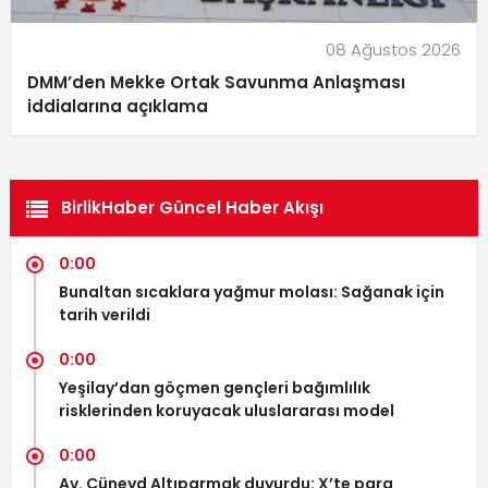
08 Ağustos 2026
DMM’den Mekke Ortak Savunma Anlaşması
iddialarına açıklama
BirlikHaber Güncel Haber Akışı
0:00
Bunaltan sıcaklara yağmur molası: Sağanak için
tarih verildi
0:00
Yeşilay’dan göçmen gençleri bağımlılık
risklerinden koruyacak uluslararası model
0:00
Av. Cüneyd Altıparmak duyurdu: X’te para