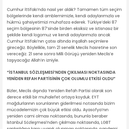
Cumhur İttifakı’nda nasıl yer aldık? Tamamen tüm seçim
bölgelerinde kendi amblemimizle, kendi adaylarımızla ve
hükmü şahsiyetimizi muhafaza ederek. Türkiye’deki 87
seçim bölgesinin 87’sinde birden eksiksiz ve istisnasız bir
şekilde kendi logomuz ve kendi adaylarımızla ancak
Cumhur İttifakı’nın çatısı altında inşallah seçimlere
gireceğiz. Böylelikle, tam 21 senelik Meclis hasretine son
vereceğiz. 21 sene sonra Milli Görüşü yeniden Meclis’e
taşıyacağız Allah’ın izniyle.
“İSTANBUL SÖZLEŞMESİ’NDEN ÇIKILMASI NOKTASINDA
YENİDEN REFAH PARTİSİNİN ÇOK OLUMLU ETKİSİ OLDU”
Bizler, Meclis dışında Yeniden Refah Partisi olarak son
derece etkili bir muhalefet ortaya koyduk. EYT
mağdurlarının sorunlarının giderilmesi notasında bizim
mücadelemizin çok büyük etkisi oldu. Ayasofya’nın
yeniden cami olması noktasında, bununla beraber
İstanbul Sözleşmesi’nden çıkılması noktasında, LGBT
sapkınlığına karşı uyanık olunması noktasında, pandemi