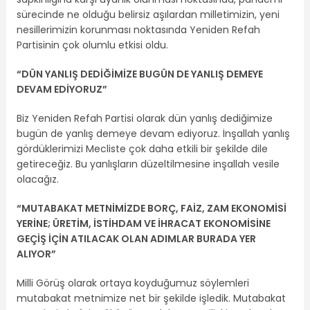
sürecinde ne olduğu belirsiz aşılardan milletimizin, yeni
nesillerimizin korunması noktasında Yeniden Refah
Partisinin çok olumlu etkisi oldu.
“DÜN YANLIŞ DEDİĞİMİZE BUGÜN DE YANLIŞ DEMEYE
DEVAM EDİYORUZ”
Biz Yeniden Refah Partisi olarak dün yanlış dediğimize
bugün de yanlış demeye devam ediyoruz. İnşallah yanlış
gördüklerimizi Mecliste çok daha etkili bir şekilde dile
getireceğiz. Bu yanlışların düzeltilmesine inşallah vesile
olacağız.
“MUTABAKAT METNİMİZDE BORÇ, FAİZ, ZAM EKONOMİSİ
YERİNE; ÜRETİM, İSTİHDAM VE İHRACAT EKONOMİSİNE
GEÇİŞ İÇİN ATILACAK OLAN ADIMLAR BURADA YER
ALIYOR”
Milli Görüş olarak ortaya koyduğumuz söylemleri
mutabakat metnimize net bir şekilde işledik. Mutabakat