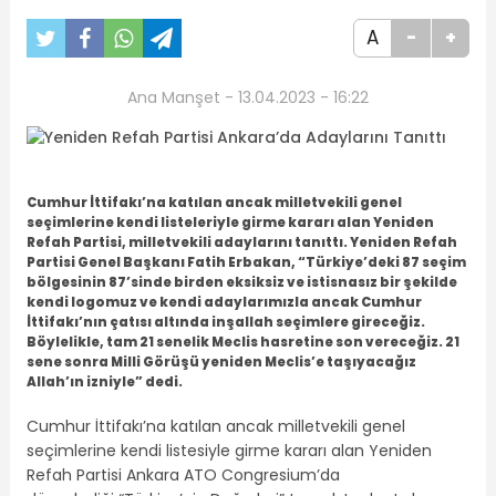
A
-
+
Ana Manşet - 13.04.2023 - 16:22
Cumhur İttifakı’na katılan ancak milletvekili genel
seçimlerine kendi listeleriyle girme kararı alan Yeniden
Refah Partisi, milletvekili adaylarını tanıttı. Yeniden Refah
Partisi Genel Başkanı Fatih Erbakan, “Türkiye’deki 87 seçim
bölgesinin 87’sinde birden eksiksiz ve istisnasız bir şekilde
kendi logomuz ve kendi adaylarımızla ancak Cumhur
İttifakı’nın çatısı altında inşallah seçimlere gireceğiz.
Böylelikle, tam 21 senelik Meclis hasretine son vereceğiz. 21
sene sonra Milli Görüşü yeniden Meclis’e taşıyacağız
Allah’ın izniyle” dedi.
Cumhur İttifakı’na katılan ancak milletvekili genel
seçimlerine kendi listesiyle girme kararı alan Yeniden
Refah Partisi Ankara ATO Congresium’da