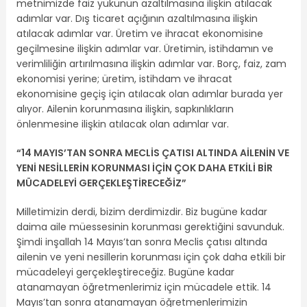
metnimizde faiz yükünün azaltılmasına ilişkin atılacak
adımlar var. Dış ticaret açığının azaltılmasına ilişkin
atılacak adımlar var. Üretim ve ihracat ekonomisine
geçilmesine ilişkin adımlar var. Üretimin, istihdamın ve
verimliliğin artırılmasına ilişkin adımlar var. Borç, faiz, zam
ekonomisi yerine; üretim, istihdam ve ihracat
ekonomisine geçiş için atılacak olan adımlar burada yer
alıyor. Ailenin korunmasına ilişkin, sapkınlıkların
önlenmesine ilişkin atılacak olan adımlar var.
“14 MAYIS’TAN SONRA MECLİS ÇATISI ALTINDA AİLENİN VE
YENİ NESİLLERİN KORUNMASI İÇİN ÇOK DAHA ETKİLİ BİR
MÜCADELEYİ GERÇEKLEŞTİRECEĞİZ”
Milletimizin derdi, bizim derdimizdir. Biz bugüne kadar
daima aile müessesinin korunması gerektiğini savunduk.
Şimdi inşallah 14 Mayıs’tan sonra Meclis çatısı altında
ailenin ve yeni nesillerin korunması için çok daha etkili bir
mücadeleyi gerçekleştireceğiz. Bugüne kadar
atanamayan öğretmenlerimiz için mücadele ettik. 14
Mayıs’tan sonra atanamayan öğretmenlerimizin