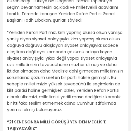
düzenlediği “Türkiye’nin Değerleri” temalı toplantıyla
seçim beyannamesini açıkladı ve milletvekili adaylarını
tanıttı. Törende konuşan Yeniden Refah Partisi Genel
Başkanı Fatih Erbakan, şunları söyledi:
“Yeniden Refah Partimiz, kim yapmış olursa olsun yanlışa
yanlış diyen siyaset anlayışıyla, kim yapmış olursa olsun
doğruya doğruyu alkışlayan siyaset anlayışıyla; sadece
eleştiren değil aynı zamanda çözümü ortaya koyan
siyaset anlayışıyla; yıkıcı değil yapıcı siyaset anlayışıyla
aziz milletimizin teveccühüne mazhar olmuş ve daha
iktidar olmadan daha Meclis’e dahi girmeden milletimizin
sorunlarına çözüm üreten bir parti haline gelmiştir. Bu
sebeple milletimizin yüksek teveccühü ile seçimlerin de
kilit partisi haline gelmişken bizler, Yeniden Refah Partisi
olarak ülkemizi, milletimizi yedili masa dediğimiz karanlık
bir ittifaka teslim etmemek adına Cumhur İttifakı’nda
yerimizi almış bulunuyoruz.
“21 SENE SONRA MİLLİ GÖRÜŞÜ YENİDEN MECLİS’E
TAŞIYACAĞIZ”