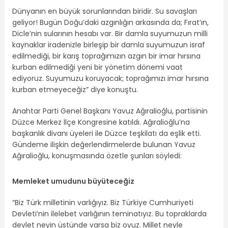
Dünyanın en büyük sorunlarından biridir. Su savaşları
geliyor! Bugün Doğu’daki azgınlığın arkasında da; Fırat’ın,
Dicle’nin sularının hesabı var. Bir damla suyumuzun milli
kaynaklar iradenizle birleşip bir damla suyumuzun israf
edilmediği, bir karış toprağımızın azgın bir imar hırsına
kurban edilmediği yeni bir yönetim dönemi vaat
ediyoruz. Suyumuzu koruyacak; toprağımızı imar hırsına
kurban etmeyeceğiz” diye konuştu.
Anahtar Parti Genel Başkanı Yavuz Ağıralioğlu, partisinin
Düzce Merkez İlçe Kongresine katıldı. Ağıralioğlu’na
başkanlık divanı üyeleri ile Düzce teşkilatı da eşlik etti.
Gündeme ilişkin değerlendirmelerde bulunan Yavuz
Ağıralioğlu, konuşmasında özetle şunları söyledi:
Memleket umudunu büyüteceğiz
“Biz Türk milletinin varlığıyız. Biz Türkiye Cumhuriyeti
Devleti’nin ilelebet varlığının teminatıyız. Bu topraklarda
devlet neyin üstünde varsa biz oyuz. Millet neyle