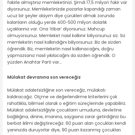
fakirle almıştınız memleketinizi. Şimdi 17,5 milyon fakir var
diyorsunuz. Memleketinizde pazarlar kapandığı zaman
ucuz bir şeyler alayım diye çürükleri almak zorunda
kalanların olduğu yerde 400-500 milyon dolarlık
uçaklarınız var. Ona ‘itibar’ diyorsunuz. Mahcup
olmuyorsunuz. Memleket nasıl kalkınır biliyorsunuz siz. Siz
memleketin nasıl kalkındığını biliyorsunuz. Biz de sizden
öğrendik. Biz, memleketin nasıl kalkınacağını, doğru
yapmazsanız nasıl yıkılacağını da sizden öğrendik. O
yüzden Anahtar Parti var…
Mülakat devranına son vereceğiz
Mülakat adaletsizliğine son vereceğiz, mülakatı
kaldıracağız. Ölçme ve değerlendirme kriterlerini çok
rahatlıkla, bilimsel olarak o eğitim süreçlerinde yapabiliriz.
Mülakat adaletsizliğiyle çocukların umuduna, devletine
bağlılığına, dinine, imanına, saygısına zarar getirdiğiniz bu
berbat iklimi değiştireceğiz. 60 puan alan çocukları kendi
yanınızda duruyorlar diye, 90 puan kazanmış çocukları