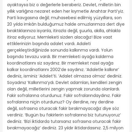
ayaktaysa biz o değerlerle beraberiz. Devlet, milletin bin
yıllık varlığına nezaret eden her kıymetle Anahtar Parti’yiz.
Parti kavgasına değil; muhasebesi edilmiş yüzyıllara, son
20 yılda imkân bulduğumuz halde omuzlarımıza dert diye
bıraktıklarınıza isyanla, itirazla değil, şuurla, akılla, ahlakla
itiraz ediyoruz. Memleketi sizden alacağız! Bize vaat
ettiklerinizin başında adalet vardı. Adaleti
gerçekleştirdiğinizde sonunda kalkınma vardı. Yolun
başında tevazu vardı. Bir memleketi ayağa kaldırma
koordinatlarını siz saydınız. Bir memleket nasıl ayağa
kalkar koordinatlarını 2002’de saydınız. ‘Adaletle kalkınır’
dediniz, isminiz ‘Adalet’ti. ‘Adalet olmazsa olmaz’ dediniz.
Soyadınız ‘Kalkınma’ydı. Devlet adamları, kendileri zengin
olan değil, milletlerini zengin yapmak zorunda olanlardı.
Fakir sofralarına oturdunuz. Fakir sofralarındaydınız. Fakir
sofralarına niçin oturdunuz? Oy derdine, rey derdine
değil, sofrasına oturacak fakir bırakmayacağız diye söz
verdiniz. ‘Bugün bu fakirlerin sofralarına biz tutunuyoruz’
dediniz. ‘Bizi iktidarda tutarsanız sofrasına oturacak fakir
bırakmayacağız’ dediniz. 23 yıldır iktidardasınız. 2,5 milyon