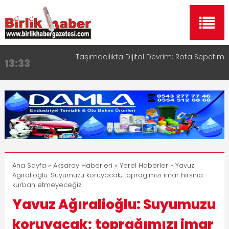
Aksaray OSB Bölge Müdürü Makam Koltuğunu
17:15
Çocuklara Bıraktı
Aksaray Esnaf Rehberi ile Google ve Yapay Zeka
16:00
Aramalarında Öne Çıkın
Aksaray Esnaf Rehberi Hizmete Girdi
8:23
Birlikhaber.com Yayın Hayatına Başladı | Hızlı ve
11:30
Akıllı Haber Platformu
Taşımacılıkta Dijital Devrim: Rota Sepetim
13:33
Ana Sayfa
»
Aksaray Haberleri
»
Yerel Haberler
» Yavuz
Ağıralioğlu: Suyumuzu koruyacak; toprağımızı imar hırsına
kurban etmeyeceğiz
Yavuz Ağıralioğlu: Suyumuzu
koruyacak; toprağımızı imar