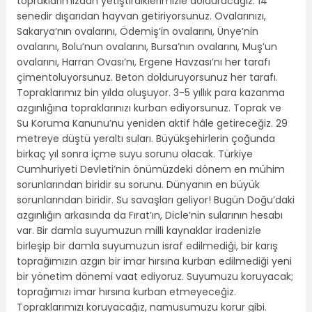
topraklarımızdan yetiştirdiklerimizle dolduracağız. 14
senedir dışarıdan hayvan getiriyorsunuz. Ovalarınızı,
Sakarya’nın ovalarını, Ödemiş’in ovalarını, Ünye’nin
ovalarını, Bolu’nun ovalarını, Bursa’nın ovalarını, Muş’un
ovalarını, Harran Ovası’nı, Ergene Havzası’nı her tarafı
çimentoluyorsunuz. Beton dolduruyorsunuz her tarafı.
Topraklarımız bin yılda oluşuyor. 3-5 yıllık para kazanma
azgınlığına topraklarınızı kurban ediyorsunuz. Toprak ve
Su Koruma Kanunu’nu yeniden aktif hâle getireceğiz. 29
metreye düştü yeraltı suları. Büyükşehirlerin çoğunda
birkaç yıl sonra içme suyu sorunu olacak. Türkiye
Cumhuriyeti Devleti’nin önümüzdeki dönem en mühim
sorunlarından biridir su sorunu. Dünyanın en büyük
sorunlarından biridir. Su savaşları geliyor! Bugün Doğu’daki
azgınlığın arkasında da Fırat’ın, Dicle’nin sularının hesabı
var. Bir damla suyumuzun milli kaynaklar iradenizle
birleşip bir damla suyumuzun israf edilmediği, bir karış
toprağımızın azgın bir imar hırsına kurban edilmediği yeni
bir yönetim dönemi vaat ediyoruz. Suyumuzu koruyacak;
toprağımızı imar hırsına kurban etmeyeceğiz.
Topraklarımızı koruyacağız, namusumuzu korur gibi.