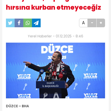
hırsına kurban etmeyeceğiz
A
-
+
Yerel Haberler - 01.12.2025 - 8:46
DÜZCE –
BHA