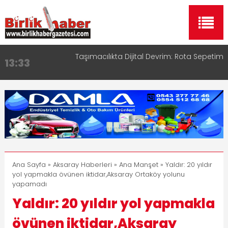
Taşımacılıkta Dijital Devrim: Rota Sepetim
Aksaray OSB Bölge Müdürü Makam Koltuğunu
13:33
17:15
Çocuklara Bıraktı
Aksaray Esnaf Rehberi ile Google ve Yapay Zeka
16:00
Aramalarında Öne Çıkın
Aksaray Esnaf Rehberi Hizmete Girdi
8:23
Birlikhaber.com Yayın Hayatına Başladı | Hızlı ve
11:30
Akıllı Haber Platformu
Ana Sayfa
»
Aksaray Haberleri
»
Ana Manşet
» Yaldır: 20 yıldır
yol yapmakla övünen iktidar,Aksaray Ortaköy yolunu
yapamadı
Yaldır: 20 yıldır yol yapmakla
övünen iktidar,Aksaray