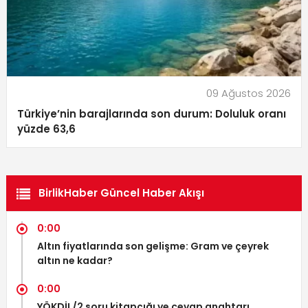
09 Ağustos 2026
Türkiye’nin barajlarında son durum: Doluluk oranı
yüzde 63,6
BirlikHaber Güncel Haber Akışı
0:00
Altın fiyatlarında son gelişme: Gram ve çeyrek
altın ne kadar?
0:00
YÖKDİL/2 soru kitapçığı ve cevap anahtarı