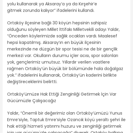
yolu kullanarak ya Aksaray’a ya da Kırşehir’e
gitmek zorunda kalıyor” ifadelerini kullandı.
Ortaköy ilçesine bağlı 30 köyün hepsinin sahipsiz
olduğunu söyleyen Millet İttifakı Milletvekili adayı Yaldır,
“Önceden köylerimizde sağlık ocakları vardı. Maalesef
hepsi kapatılmış. Aksaray’ın en büyük ilçesinin
merkezinde ne düzgün bir spor tesisi ne de bir gençlik
merkezi var. Okulların durumu içler acısı, spor salonları
yok, gençlerimiz umutsuz. Yıllardır verilen vaatlere
rağmen Ortaköy’ün büyük bir bölümünde hala doğalgaz
yok.” ifadelerini kullanarak, Ortaköy’ün kaderini birlikte
değiştireceklerini belirtti.
Ortaköy’ümüze Hak Ettiği Zenginliği Getirmek İçin Var
Gücümüzle Çalışacağız
Yaldır, “Önemli bir değerimiz olan Ortaköy’ümüzü Yunus
Emre’siyle, Taptuk Emre’siyle Ozancık köyü yeraltı şehri ile
hak ettiği hizmeti yatırımı huzuru ve zenginliği getirmek
için var gücümüzle çalışacağız” diyerek, Ortaköy halkına