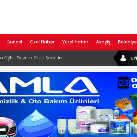
Güncel
Özel Haber
Yerel Haber
Asayiş
Belediye
ta Dijital Devrim: Rota Sepetim
ÜY
B Bölge Müdürü Makam Koltuğunu
ıraktı
af Rehberi ile Google ve Yapay Zeka
da Öne Çıkın
af Rehberi Hizmete Girdi
com Yayın Hayatına Başladı | Hızlı ve Akıllı
formu