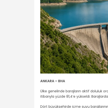
ANKARA – BHA
Ülke genelinde barajların aktif doluluk o
itibarıyla yüzde 81,4’e yükseldi. Barajlard
Dört büyükşehirde içme suyu barajlarının