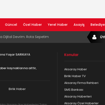
Güncel
Özel Haber
Yerel Haber
Asayiş
Belediye
ta Dijital Devrim: Rota Sepetim
ÜY
B Bölge Müdürü Makam Koltuğunu
ıraktı
adına Yaşar SARIKAYA
Konular
af Rehberi ile Google ve Yapay Zeka
da Öne Çıkın
aber kaynaklarına aittir,
Aksaray Haber
af Rehberi Hizmete Girdi
Birlik Haber TV
Aksaray Firma Rehberi
com Yayın Hayatına Başladı | Hızlı ve Akıllı
formu
Birlik Haber
SMS Bankası
Aksaray Haberleri
Aksaray Özel Haberler
kika Aksaray İlçe Haberlerini Takip