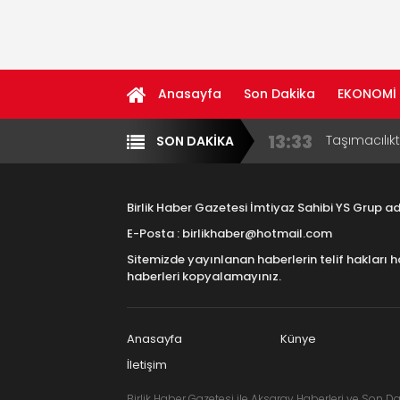
Anasayfa
Son Dakika
EKONOMİ
13:33
Taşımacılık
SON DAKİKA
Yazarlar
Diğer
17:15
Aksaray OS
Çocuklara B
Birlik Haber Gazetesi İmtiyaz Sahibi YS Grup 
16:00
Aksaray Esn
E-Posta : birlikhaber@hotmail.com
Aramaların
Sitemizde yayınlanan haberlerin telif hakları h
8:23
Aksaray Esn
haberleri kopyalamayınız.
11:30
Birlikhaber.
Haber Plat
Anasayfa
Künye
İletişim
Birlik Haber Gazetesi ile Aksaray Haberleri ve Son Da