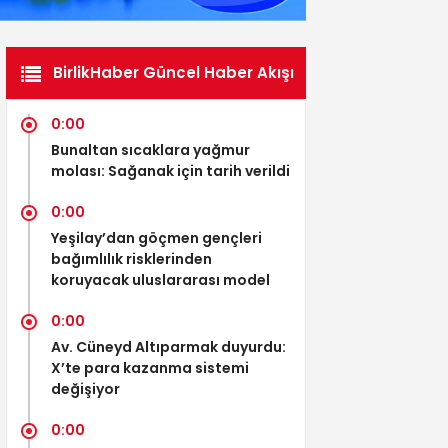
BirlikHaber Güncel Haber Akışı
0:00
Bunaltan sıcaklara yağmur
molası: Sağanak için tarih verildi
0:00
Yeşilay’dan göçmen gençleri
bağımlılık risklerinden
koruyacak uluslararası model
0:00
Av. Cüneyd Altıparmak duyurdu:
X’te para kazanma sistemi
değişiyor
0:00