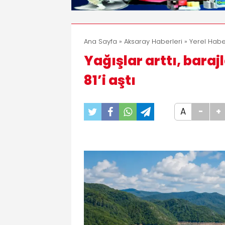
Ana Sayfa
»
Aksaray Haberleri
»
Yerel Habe
Yağışlar arttı, baraj
81’i aştı
A
-
+