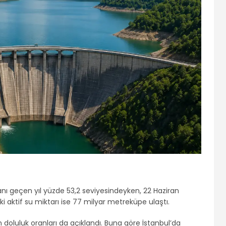
ranı geçen yıl yüzde 53,2 seviyesindeyken, 22 Haziran
aki aktif su miktarı ise 77 milyar metreküpe ulaştı.
 doluluk oranları da açıklandı. Buna göre İstanbul’da