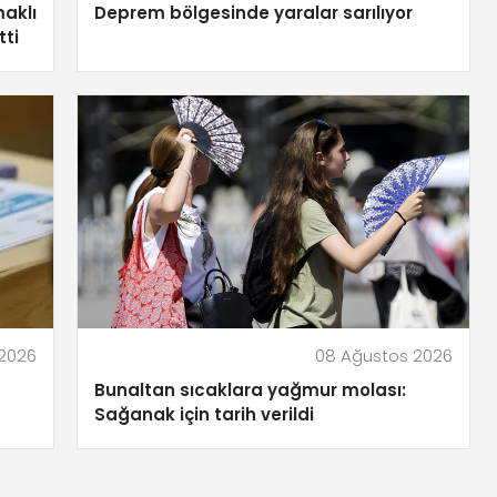
aklı
Deprem bölgesinde yaralar sarılıyor
tti
2026
08 Ağustos 2026
Bunaltan sıcaklara yağmur molası:
Sağanak için tarih verildi