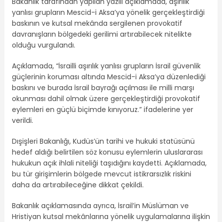
Bakanlık tarafından yapılan yazılı açıklamada, aşırılık
yanlısı grupların Mescid-i Aksa’ya yönelik gerçekleştirdiği
baskının ve kutsal mekânda sergilenen provokatif
davranışların bölgedeki gerilimi artırabilecek nitelikte
olduğu vurgulandı.
Açıklamada, “İsrailli aşırılık yanlısı grupların İsrail güvenlik
güçlerinin koruması altında Mescid-i Aksa’ya düzenlediği
baskını ve burada İsrail bayrağı açılması ile milli marşı
okunması dahil olmak üzere gerçekleştirdiği provokatif
eylemleri en güçlü biçimde kınıyoruz.” ifadelerine yer
verildi.
Dışişleri Bakanlığı, Kudüs’ün tarihi ve hukuki statüsünü
hedef aldığı belirtilen söz konusu eylemlerin uluslararası
hukukun açık ihlali niteliği taşıdığını kaydetti. Açıklamada,
bu tür girişimlerin bölgede mevcut istikrarsızlık riskini
daha da artırabileceğine dikkat çekildi.
Bakanlık açıklamasında ayrıca, İsrail’in Müslüman ve
Hristiyan kutsal mekânlarına yönelik uygulamalarına ilişkin