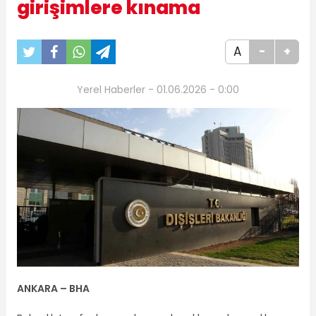
girişimlere kınama
A
-
+
Yerel Haberler - 01.06.2026 - 0:00
ANKARA – BHA