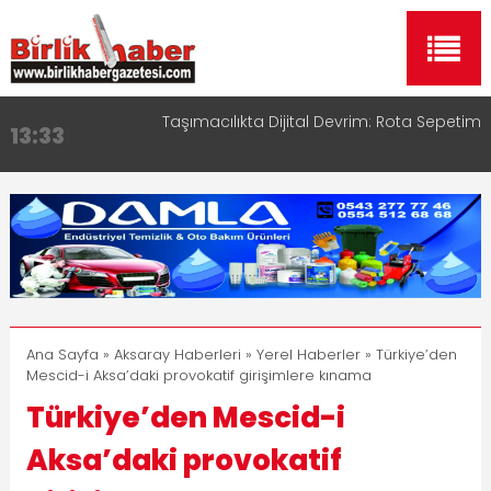
Taşımacılıkta Dijital Devrim: Rota Sepetim
13:33
Aksaray OSB Bölge Müdürü Makam Koltuğunu
17:15
Çocuklara Bıraktı
Aksaray Esnaf Rehberi ile Google ve Yapay Zeka
16:00
Aramalarında Öne Çıkın
Aksaray Esnaf Rehberi Hizmete Girdi
8:23
Birlikhaber.com Yayın Hayatına Başladı | Hızlı ve
11:30
Akıllı Haber Platformu
Ana Sayfa
»
Aksaray Haberleri
»
Yerel Haberler
» Türkiye’den
Mescid-i Aksa’daki provokatif girişimlere kınama
Türkiye’den Mescid-i
Aksa’daki provokatif