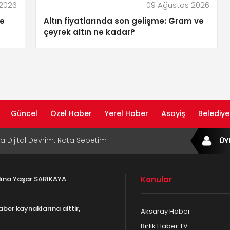
 2026
09 Ağustos 2026
ve
Altın fiyatlarında son gelişme: Gram ve
çeyrek altın ne kadar?
Güncel
Özel Haber
Yerel Haber
Asayiş
Belediye
ta Dijital Devrim: Rota Sepetim
ÜY
B Bölge Müdürü Makam Koltuğunu
ıraktı
af Rehberi ile Google ve Yapay Zeka
da Öne Çıkın
adına Yaşar SARIKAYA
Konular
af Rehberi Hizmete Girdi
aber kaynaklarına aittir,
Aksaray Haber
com Yayın Hayatına Başladı | Hızlı ve Akıllı
Birlik Haber TV