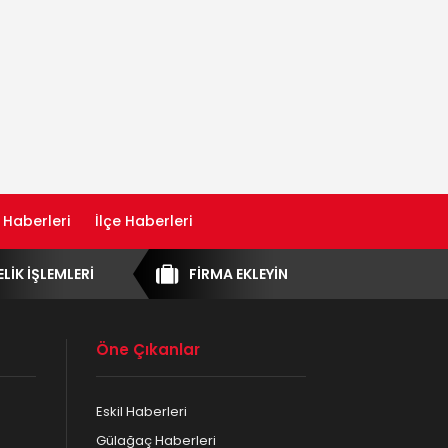
 Haberleri
İlçe Haberleri
ELİK İŞLEMLERİ
FİRMA EKLEYİN
Öne Çıkanlar
Eskil Haberleri
Gülağaç Haberleri