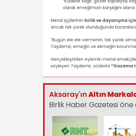
“Kulaklar sağır, gözler kapalıysa; ka
olarak emeğimizin karşılığını ala
Metal işçilerinin
birlik ve dayanışma içi
ancak tek yürek olunduğunda kazanılacağ
“Bugün ele ele vermenin, tek yürek olm
Taşdemir, emeğin ve ekmeğin korunması iç
Gerçekleştirilen eylemin metal emekçiler
söyleyen Taşdemir, sözlerini
“Gazamız 
Aksaray'ın
Altın Markal
Birlik Haber Gazetesi öne 