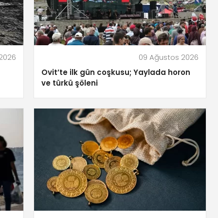
 2026
09 Ağustos 2026
Ovit’te ilk gün coşkusu; Yaylada horon
ve türkü şöleni