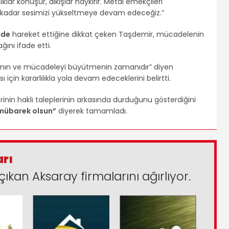
şıklar konuşur, alkışlar haykırır. Metal emekçileri
na kadar sesimizi yükseltmeye devam edeceğiz.”
nde
hareket ettiğine dikkat çeken Taşdemir, mücadelenin
ını ifade etti.
anın ve mücadeleyi büyütmenin zamanıdır” diyen
in kararlılıkla yola devam edeceklerini belirtti.
inin haklı taleplerinin arkasında durduğunu gösterdiğini
mübarek olsun”
diyerek tamamladı.
arı
çıkan Aksaray firmalarını ağırlıyor.