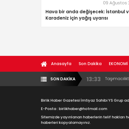
09 Ağustos
Hava bir anda değişecek: İstanbul 
Karadeniz için yağış uyarısı
Anasayfa
Son Dakika
EKONOMİ
13:33
Taşımacılık
SON DAKİKA
17:15
Yazarlar
Diğer
Aksaray OS
Çocuklara B
16:00
Aksaray Esn
Aramaların
Birlik Haber Gazetesi İmtiyaz Sahibi YS Grup 
8:23
Aksaray Esn
E-Posta : birlikhaber@hotmail.com
Sitemizde yayınlanan haberlerin telif hakları h
11:30
haberleri kopyalamayınız.
Birlikhaber.