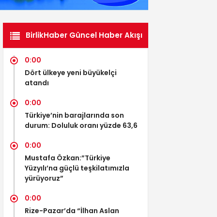
BirlikHaber Güncel Haber Akışı
0:00
Dört ülkeye yeni büyükelçi
atandı
0:00
Türkiye’nin barajlarında son
durum: Doluluk oranı yüzde 63,6
0:00
Mustafa Özkan:”Türkiye
Yüzyılı’na güçlü teşkilatımızla
yürüyoruz”
0:00
Rize-Pazar’da “İlhan Aslan