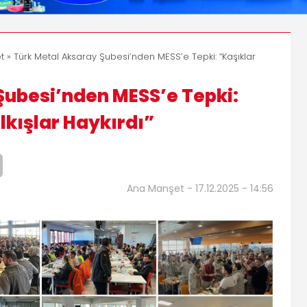
t
» Türk Metal Aksaray Şubesi’nden MESS’e Tepki: “Kaşıklar
Şubesi’nden MESS’e Tepki:
lkışlar Haykırdı”
Ana Manşet - 17.12.2025 - 14:56