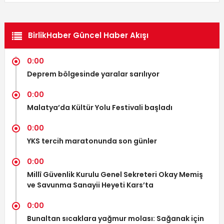
BirlikHaber Güncel Haber Akışı
0:00
Deprem bölgesinde yaralar sarılıyor
0:00
Malatya’da Kültür Yolu Festivali başladı
0:00
YKS tercih maratonunda son günler
0:00
Millî Güvenlik Kurulu Genel Sekreteri Okay Memiş
ve Savunma Sanayii Heyeti Kars’ta
0:00
Bunaltan sıcaklara yağmur molası: Sağanak için