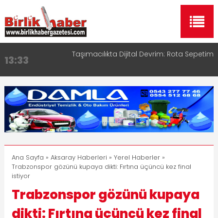
Aksaray OSB Bölge Müdürü Makam Koltuğunu
17:15
Çocuklara Bıraktı
Aksaray Esnaf Rehberi ile Google ve Yapay Zeka
16:00
Aramalarında Öne Çıkın
Aksaray Esnaf Rehberi Hizmete Girdi
8:23
Birlikhaber.com Yayın Hayatına Başladı | Hızlı ve
11:30
Akıllı Haber Platformu
Taşımacılıkta Dijital Devrim: Rota Sepetim
13:33
Ana Sayfa
»
Aksaray Haberleri
»
Yerel Haberler
»
Trabzonspor gözünü kupaya dikti: Fırtına üçüncü kez final
istiyor
Trabzonspor gözünü kupaya
dikti: Fırtına üçüncü kez final