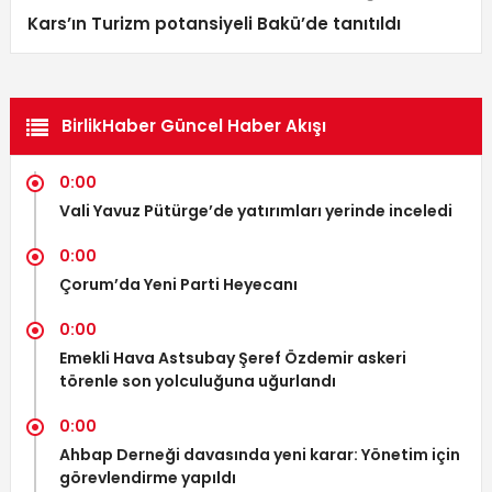
Kars’ın Turizm potansiyeli Bakü’de tanıtıldı
BirlikHaber Güncel Haber Akışı
0:00
Vali Yavuz Pütürge’de yatırımları yerinde inceledi
0:00
Çorum’da Yeni Parti Heyecanı
0:00
Emekli Hava Astsubay Şeref Özdemir askeri
törenle son yolculuğuna uğurlandı
0:00
Ahbap Derneği davasında yeni karar: Yönetim için
görevlendirme yapıldı