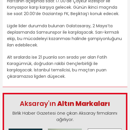
Haftanın açılışında saat 17.00’de Çaykur Rizespor ile
Konyaspor karşı karşıya gelecek. Günün ikinci maçında
ise saat 20.00’de Gaziantep FK, Beşiktaş’ı konuk edecek.
Ligde lider durumda bulunan Galatasaray, 2 Mayıs’ta
deplasmanda Samsunspor ile karşılaşacak. Sarı-kırmızılı
ekip, bu mücadeleyi kazanması halinde şampiyonluğunu
ilan edebilecek.
Alt sıralarda ise 21 puanla son sırada yer alan Fatih
Karagümrük, doğrudan rakibi Gençlerbirliği ile
karşılaşacak. İstanbul temsilcisi, bu maçtan puan
çıkaramazsa ligden düşecek.
Aksaray'ın
Altın Markaları
Birlik Haber Gazetesi öne çıkan Aksaray firmalarını
ağırlıyor.