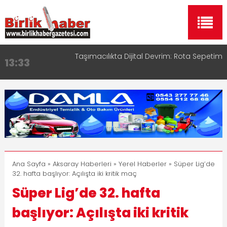
Taşımacılıkta Dijital Devrim: Rota Sepetim
13:33
Aksaray OSB Bölge Müdürü Makam Koltuğunu
17:15
Çocuklara Bıraktı
Aksaray Esnaf Rehberi ile Google ve Yapay Zeka
16:00
Aramalarında Öne Çıkın
Aksaray Esnaf Rehberi Hizmete Girdi
8:23
Birlikhaber.com Yayın Hayatına Başladı | Hızlı ve
11:30
Akıllı Haber Platformu
Ana Sayfa
»
Aksaray Haberleri
»
Yerel Haberler
» Süper Lig’de
32. hafta başlıyor: Açılışta iki kritik maç
Süper Lig’de 32. hafta
başlıyor: Açılışta iki kritik