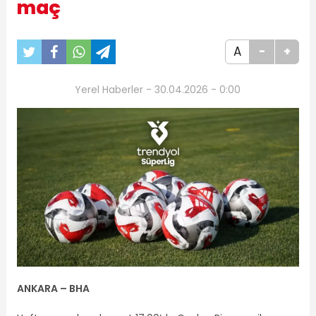
maç
A
-
+
Yerel Haberler - 30.04.2026 - 0:00
ANKARA – BHA