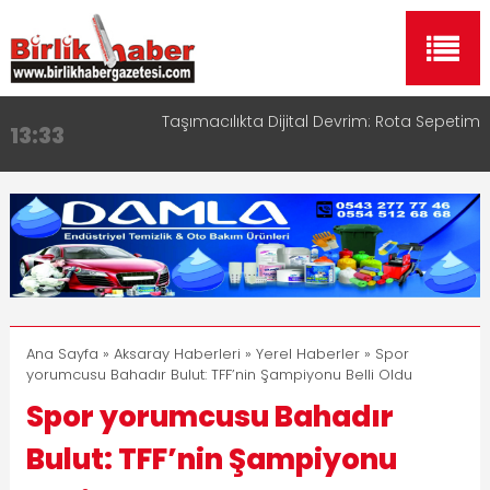
Taşımacılıkta Dijital Devrim: Rota Sepetim
13:33
Aksaray OSB Bölge Müdürü Makam Koltuğunu
17:15
Çocuklara Bıraktı
Aksaray Esnaf Rehberi ile Google ve Yapay Zeka
16:00
Aramalarında Öne Çıkın
Aksaray Esnaf Rehberi Hizmete Girdi
8:23
Birlikhaber.com Yayın Hayatına Başladı | Hızlı ve
11:30
Akıllı Haber Platformu
Ana Sayfa
»
Aksaray Haberleri
»
Yerel Haberler
» Spor
yorumcusu Bahadır Bulut: TFF’nin Şampiyonu Belli Oldu
Spor yorumcusu Bahadır
Bulut: TFF’nin Şampiyonu