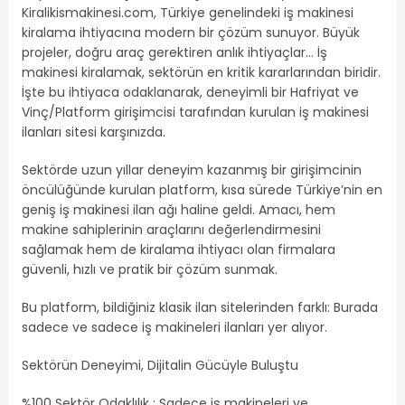
Kiralikismakinesi.com, Türkiye genelindeki iş makinesi
kiralama ihtiyacına modern bir çözüm sunuyor. Büyük
projeler, doğru araç gerektiren anlık ihtiyaçlar… İş
makinesi kiralamak, sektörün en kritik kararlarından biridir.
İşte bu ihtiyaca odaklanarak, deneyimli bir Hafriyat ve
Vinç/Platform girişimcisi tarafından kurulan iş makinesi
ilanları sitesi karşınızda.
Sektörde uzun yıllar deneyim kazanmış bir girişimcinin
öncülüğünde kurulan platform, kısa sürede Türkiye’nin en
geniş iş makinesi ilan ağı haline geldi. Amacı, hem
makine sahiplerinin araçlarını değerlendirmesini
sağlamak hem de kiralama ihtiyacı olan firmalara
güvenli, hızlı ve pratik bir çözüm sunmak.
Bu platform, bildiğiniz klasik ilan sitelerinden farklı: Burada
sadece ve sadece iş makineleri ilanları yer alıyor.
Sektörün Deneyimi, Dijitalin Gücüyle Buluştu
%100 Sektör Odaklılık : Sadece iş makineleri ve