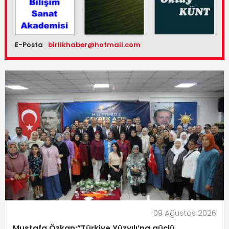
E-Posta
birlikhaber@hotmail.com
09 Ağustos 2026
Mustafa Özkan:”Türkiye Yüzyılı’na güçlü