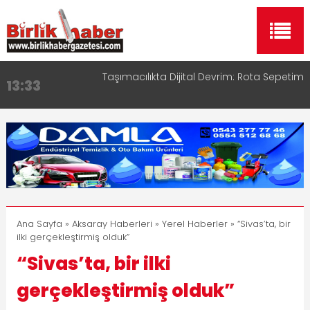
Taşımacılıkta Dijital Devrim: Rota Sepetim
13:33
Aksaray OSB Bölge Müdürü Makam Koltuğunu
17:15
Çocuklara Bıraktı
Aksaray Esnaf Rehberi ile Google ve Yapay Zeka
16:00
Aramalarında Öne Çıkın
Aksaray Esnaf Rehberi Hizmete Girdi
8:23
Birlikhaber.com Yayın Hayatına Başladı | Hızlı ve
11:30
Akıllı Haber Platformu
Ana Sayfa
»
Aksaray Haberleri
»
Yerel Haberler
» “Sivas’ta, bir
ilki gerçekleştirmiş olduk”
“Sivas’ta, bir ilki
gerçekleştirmiş olduk”