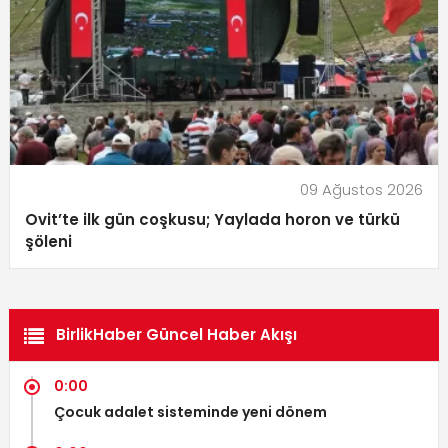
09 Ağustos 2026
Ovit’te ilk gün coşkusu; Yaylada horon ve türkü
şöleni
BirlikHaber Güncel Haber Akışı
0:00
Çocuk adalet sisteminde yeni dönem