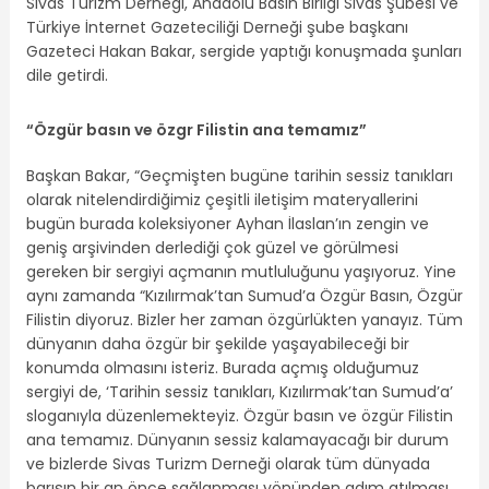
Sivas Turizm Derneği, Anadolu Basın Birliği Sivas Şubesi ve
Türkiye İnternet Gazeteciliği Derneği şube başkanı
Gazeteci Hakan Bakar, sergide yaptığı konuşmada şunları
dile getirdi.
“Özgür basın ve özgr Filistin ana temamız”
Başkan Bakar, “Geçmişten bugüne tarihin sessiz tanıkları
olarak nitelendirdiğimiz çeşitli iletişim materyallerini
bugün burada koleksiyoner Ayhan İlaslan’ın zengin ve
geniş arşivinden derlediği çok güzel ve görülmesi
gereken bir sergiyi açmanın mutluluğunu yaşıyoruz. Yine
aynı zamanda “Kızılırmak’tan Sumud’a Özgür Basın, Özgür
Filistin diyoruz. Bizler her zaman özgürlükten yanayız. Tüm
dünyanın daha özgür bir şekilde yaşayabileceği bir
konumda olmasını isteriz. Burada açmış olduğumuz
sergiyi de, ‘Tarihin sessiz tanıkları, Kızılırmak’tan Sumud’a’
sloganıyla düzenlemekteyiz. Özgür basın ve özgür Filistin
ana temamız. Dünyanın sessiz kalamayacağı bir durum
ve bizlerde Sivas Turizm Derneği olarak tüm dünyada
barışın bir an önce sağlanması yönünden adım atılması