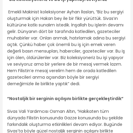
Emekli Makinist koleksiyoner Ayhan İlaslan, “Biz bu sergiyi
oluşturmak için Hakan bey ile bir fikir yürüttük. Sivas’ın
kültürüne katkı sunalım istedik. İnşallah bu işlerin devamı
gelir. Dünyanın dört bir tarafında katledilen, gazeteciler
muhabirler var. Onları anmak, hatırlamak adına bu sergiyi
açtık. Çünkü haber çok önemli bu iş için emek veren
değerli basın mensupları, haberciler, gazeteciler var. Bu iş
için ölen, öldürülenler var. Biz koleksiyoneriz bu işi yapıyor
ve seviyoruz ama bir yerlere de bir mesaj vermek lazım.
Hem Filistin’e mesaj verelim hem de orada katledilen
gazetecileri anma açısından böyle bir sergiyi
derneğimizle ile birlikte yaptık” dedi.
“Nostaljik bir serginin açılışını birlikte gerçekleştirdik”
Sivas Vali Yardımcısı Osman Altın, “Hakikaten tüm
dünyada Filistin konusunda Gazze konusunda bu şekilde
farkındalık oluşturma etkinlikleri devam ediyor. Bugünde
Sivas’ta böyle güzel nostaljik serginin açılışını birlikte