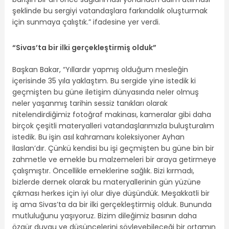
şeklinde bu sergiyi vatandaşlara farkındalık oluşturmak
için sunmaya çalıştık.” ifadesine yer verdi.
“Sivas’ta bir ilki gerçekleştirmiş olduk”
Başkan Bakar, “Yıllardır yapmış olduğum mesleğin
içerisinde 35 yıla yaklaştım. Bu sergide yine istedik ki
geçmişten bu güne iletişim dünyasında neler olmuş
neler yaşanmış tarihin sessiz tanıkları olarak
nitelendirdiğimiz fotoğraf makinası, kameralar gibi daha
birçok çeşitli materyalleri vatandaşlarımızla buluşturalım
istedik. Bu işin asıl kahramanı koleksiyoner Ayhan
İlaslan’dır. Çünkü kendisi bu işi geçmişten bu güne bin bir
zahmetle ve emekle bu malzemeleri bir araya getirmeye
çalışmıştır. Öncellikle emeklerine sağlık. Bizi kırmadı,
bizlerde dernek olarak bu materyallerinin gün yüzüne
çıkması herkes için iyi olur diye düşündük. Meşakkatli bir
iş ama Sivas’ta da bir ilki gerçekleştirmiş olduk. Bununda
mutluluğunu yaşıyoruz. Bizim dileğimiz basının daha
özgür duygu ve düşüncelerini söyleyebileceği bir ortamın