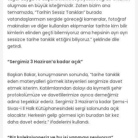
oluşması en büyük isteğimizdir. Zaten bizim ana
temamızda, “Tarihin Sessiz Tanıkları” burada
vatandaşlarımızın sergide göreceği kameralar, fotoğraf
makinaları ve diğer kullanılan ekipmanlar tarihte kim bilir
kimlerin elinden geçti bilemiyoruz ama hepsinin ayrı ayrı
sessizce tarihe tanıklık ettiğini biliyoruz.” şeklinde dile
getirdi.
“Sergimiz 3 Haziran’a kadar açık”
Başkan Bakar, konuşmasının sonunda, “tarihe tanıklık
eden materyalleri görmek isteyenleri sergimize davet
etmek isterim. Katılımlarından dolayı da kıymetli şehir
protokolümüze ve davetlilerimize ayrıca derneğimiz
adına teşekkür ederiz. Sergimiz 3 Haziran’a kadar Şems-i
Sivas-i İl Halk Kütüphanesindeki sergi salonunda açık
olacaktır. Herkesin gelip görmesi için buradan bir kez
daha davet ederiz.” ifadelerini kullandı.
“Biz koleksiyoneriz ve bu işi yapmayı seviyoruz”