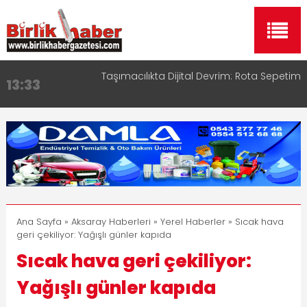
Taşımacılıkta Dijital Devrim: Rota Sepetim
13:33
Aksaray OSB Bölge Müdürü Makam Koltuğunu
17:15
Çocuklara Bıraktı
Aksaray Esnaf Rehberi ile Google ve Yapay Zeka
16:00
Aramalarında Öne Çıkın
Aksaray Esnaf Rehberi Hizmete Girdi
8:23
Birlikhaber.com Yayın Hayatına Başladı | Hızlı ve
11:30
Akıllı Haber Platformu
Ana Sayfa
»
Aksaray Haberleri
»
Yerel Haberler
» Sıcak hava
geri çekiliyor: Yağışlı günler kapıda
Sıcak hava geri çekiliyor:
Yağışlı günler kapıda