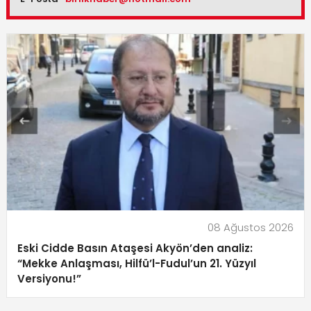
08 Ağustos 2026
Eski Cidde Basın Ataşesi Akyön’den analiz:
“Mekke Anlaşması, Hilfü’l-Fudul’un 21. Yüzyıl
Versiyonu!”